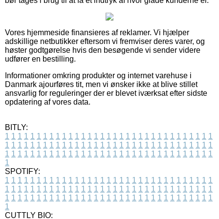
bør tages i brug til at få et indtryk af hvor glade kunderne er.
Vores hjemmeside finansieres af reklamer. Vi hjælper
adskillige netbutikker eftersom vi fremviser deres varer, og
høster godtgørelse hvis den besøgende vi sender videre
udfører en bestilling.
Informationer omkring produkter og internet varehuse i
Danmark ajourføres tit, men vi ønsker ikke at blive stillet
ansvarlig for reguleringer der er blevet iværksat efter sidste
opdatering af vores data.
BITLY:
1
1
1
1
1
1
1
1
1
1
1
1
1
1
1
1
1
1
1
1
1
1
1
1
1
1
1
1
1
1
1
1
1
1
1
1
1
1
1
1
1
1
1
1
1
1
1
1
1
1
1
1
1
1
1
1
1
1
1
1
1
1
1
1
1
1
1
1
1
1
1
1
1
1
1
1
1
1
1
1
1
1
1
1
1
1
1
1
1
1
1
1
1
1
1
1
1
1
1
1
SPOTIFY:
1
1
1
1
1
1
1
1
1
1
1
1
1
1
1
1
1
1
1
1
1
1
1
1
1
1
1
1
1
1
1
1
1
1
1
1
1
1
1
1
1
1
1
1
1
1
1
1
1
1
1
1
1
1
1
1
1
1
1
1
1
1
1
1
1
1
1
1
1
1
1
1
1
1
1
1
1
1
1
1
1
1
1
1
1
1
1
1
1
1
1
1
1
1
1
1
1
1
1
1
CUTTLY BIO: