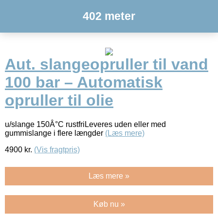
402 meter
Aut. slangeopruller til vand
100 bar – Automatisk
opruller til olie
u/slange 150Â°C rustfriLeveres uden eller med
gummislange i flere længder
(Læs mere)
4900
kr.
(Vis fragtpris)
Læs mere »
Køb nu »