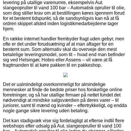
levering på utallige varenumre, eksempelvis Aut.
slangeopruller til vand 100 bar – Automatisk opruller til olie,
som dog stiller krav om at bestillingen køres igennem forud
for et bestemt tidspunkt, så de sandsynligvis kan nå at få
ordren skippet afsted inden logistikmedarbejderne tager
hjem.
En række internet handler frembyder fragt uden gebyr, men
ofte er det under forudsætning af at man aftager for en
bestemt sum. Som alternativ skal du overveje den mest
betalelige leveringsmodel, som tit – hvad end man befinder
sig ved Helsingør, Hobro eller Assens – vil være at få
fragtmanden til at køre pakken til en pakkeshop.
Det er ualmindeligt overkommeligt for almindelige
mennesker at finde de bedste priser hos forskellige online
forretninger, og så har utallige firmaer på nettet fundet det
nødvendigt at mindske salgsværdien på deres varer – til
juniorer, samt til mænd og kvinder – eftertrykkeligt, og endda
nogle gange sikre levering uden betaling.
Det kan stadigvæk vise sig fordelagtigt at efterse indtil flere
webshops efter udsalg på Aut. slangeopruller til vand 100