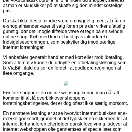
bar – Automatisk opruller til olie inden du shopper, således
at man er skudsikker på at skaffe sig den mindst kostelige
pris.
Du skal ikke desto mindre være omhyggelig med, at når en
e-shop afhænder varer til salg for en pris der virker ufattelig
gunstig, bør det i nogle tilfælde være et tegn på en svindel
online shop. Køb med kort er heldigvis inkluderet i
Indsigelsesordningen, som beskytter dig imod uærlige
internet forretninger.
Vi anbefaler generelt handler med kort eller mobilbetaling.
Som alternativ kunne du udnytte en afbetalingsløsning som
fx ViaBill, ifald du ser en fordel i at godtgøre regningen af
flere omgange.
Før folk shopper i en online webshop kunne man når alt
kommer til alt få overblik over shoppens
forretningsbetingelser, det er dog oftest ikke særlig morsomt.
En nemmere løsning er at se hvorvidt internet butikken er e-
mærke godkendt, grundet at det typisk er en sikkerhed for at
internet forhandleren efterfølger dansk lovgivning, udover at
internet webshoppen ofte gennemses af specialister som