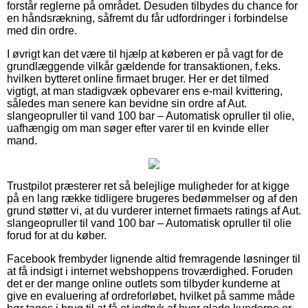
forstår reglerne på området. Desuden tilbydes du chance for
en håndsrækning, såfremt du får udfordringer i forbindelse
med din ordre.
I øvrigt kan det være til hjælp at køberen er på vagt for de
grundlæggende vilkår gældende for transaktionen, f.eks.
hvilken bytteret online firmaet bruger. Her er det tilmed
vigtigt, at man stadigvæk opbevarer ens e-mail kvittering,
således man senere kan bevidne sin ordre af Aut.
slangeopruller til vand 100 bar – Automatisk opruller til olie,
uafhængig om man søger efter varer til en kvinde eller
mand.
Trustpilot præsterer ret så belejlige muligheder for at kigge
på en lang række tidligere brugeres bedømmelser og af den
grund støtter vi, at du vurderer internet firmaets ratings af Aut.
slangeopruller til vand 100 bar – Automatisk opruller til olie
forud for at du køber.
Facebook frembyder lignende altid fremragende løsninger til
at få indsigt i internet webshoppens troværdighed. Foruden
det er der mange online outlets som tilbyder kunderne at
give en evaluering af ordreforløbet, hvilket på samme måde