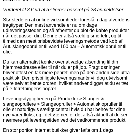
Vurderet til
3.6
ud af 5 stjerner baseret på
28
anmeldelser
Størstedelen af online virksomheder foreslår i dag alverdens
fragttyper. Den mest anvendte er nu om dage
udleveringssteder, og så afhenter du blot de købte produkter
når det passer dig. Denne er altså vældig smertefri, og tit
tilmed den mest prisbevidste leveringsmetode ved køb af
Aut. slangeopruller til vand 100 bar – Automatisk opruller til
olie.
Du kan alternativt tænke over at vælge afsending til din
hjemmeadresse eller til når du er på job. Fragtløsningen
bliver oftest en tak mere pebret, men på den anden side ultra
praktisk. Den prisbilligste leveringsmanér vil dog utvivlsomt
være selv at hente ordren, hvilket nødvendiggør at du er tæt
på e-forretningens bopæl.
Leveringsdygtigheden på Produkter > Slanger &
slangeoprullere > Slangeopruller > Automatisk opruller til
olie er naturligvis særligt central hvis du har behov for dine
nye varer fluks, og i det øjemed er det altså aktuelt at du ser
nærmere på leveringstiden ved det vedkommende produkt.
En stor portion internet butikker giver løfte om 1 dags