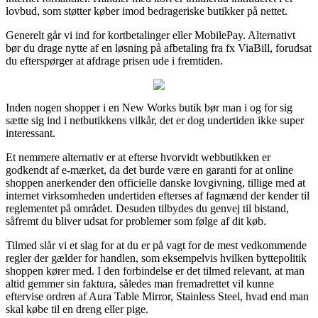
lovbud, som støtter køber imod bedrageriske butikker på nettet.
Generelt går vi ind for kortbetalinger eller MobilePay. Alternativt
bør du drage nytte af en løsning på afbetaling fra fx ViaBill, forudsat
du efterspørger at afdrage prisen ude i fremtiden.
Inden nogen shopper i en New Works butik bør man i og for sig
sætte sig ind i netbutikkens vilkår, det er dog undertiden ikke super
interessant.
Et nemmere alternativ er at efterse hvorvidt webbutikken er
godkendt af e-mærket, da det burde være en garanti for at online
shoppen anerkender den officielle danske lovgivning, tillige med at
internet virksomheden undertiden efterses af fagmænd der kender til
reglementet på området. Desuden tilbydes du genvej til bistand,
såfremt du bliver udsat for problemer som følge af dit køb.
Tilmed slår vi et slag for at du er på vagt for de mest vedkommende
regler der gælder for handlen, som eksempelvis hvilken byttepolitik
shoppen kører med. I den forbindelse er det tilmed relevant, at man
altid gemmer sin faktura, således man fremadrettet vil kunne
eftervise ordren af Aura Table Mirror, Stainless Steel, hvad end man
skal købe til en dreng eller pige.