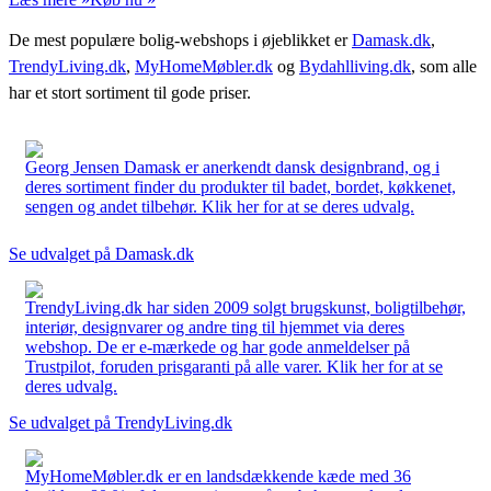
De mest populære bolig-webshops i øjeblikket er
Damask.dk
,
TrendyLiving.dk
,
MyHomeMøbler.dk
og
Bydahlliving.dk
, som alle
har et stort sortiment til gode priser.
Georg Jensen Damask er anerkendt dansk designbrand, og i
deres sortiment finder du produkter til badet, bordet, køkkenet,
sengen og andet tilbehør. Klik her for at se deres udvalg.
Se udvalget på Damask.dk
TrendyLiving.dk har siden 2009 solgt brugskunst, boligtilbehør,
interiør, designvarer og andre ting til hjemmet via deres
webshop. De er e-mærkede og har gode anmeldelser på
Trustpilot, foruden prisgaranti på alle varer. Klik her for at se
deres udvalg.
Se udvalget på TrendyLiving.dk
MyHomeMøbler.dk er en landsdækkende kæde med 36