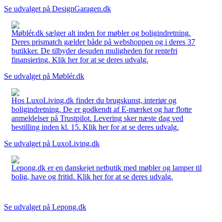
Se udvalget på DesignGaragen.dk
Møblér.dk sælger alt inden for møbler og boligindretning.
Deres prismatch gælder både på webshoppen og i deres 37
butikker. De tilbyder desuden muligheden for rentefri
finansiering. Klik her for at se deres udvalg.
Se udvalget på Møblér.dk
Hos LuxoLiving.dk finder du brugskunst, interiør og
boligindretning. De er godkendt af E-mærket og har flotte
anmeldelser på Trustpilot. Levering sker næste dag ved
bestilling inden kl. 15. Klik her for at se deres udvalg.
Se udvalget på LuxoLiving.dk
Lepong.dk er en danskejet netbutik med møbler og lamper til
bolig, have og fritid. Klik her for at se deres udvalg.
Se udvalget på Lepong.dk