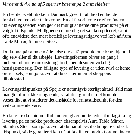
Vurderet til
4.4
ud af 5 stjerner baseret på
2
anmeldelser
En hel del webbutikker i Danmark giver til alt held en hel del
forskellige metoder til levering. En af favoritterne er efterhånden
udleveringssteder, som gør det muligt at hente dine produkter på et
valgfrit tidspunkt. Muligheden er nemlig ret så ukompliceret, samt
ofte endvidere den mest betalelige leveringsudgave ved køb af Aura
Table Mirror, Stainless Steel.
Du kunne på samme måde udse dig at få produkterne bragt hjem til
dig selv eller til dit arbejde. Leveringsformen bliver en gang i
mellem lidt mere omkostningsfuld, men desuden virkelig
hensigtsmæssig. Den billigste type af levering er uden tvivl at hente
ordren selv, som jo kræver at du er nær internet shoppens
tilholdssted.
Leveringstidspunktet på Spejle er naturligvis særligt aktuel ifald man
mangler din pakke omgående, så af den grund er det komplet
væsentligt at vi studerer det anslåede leveringstidspunkt for den
vedkommende vare.
En lang række internet forhandlere giver muligheden for dag-til-dag
levering på en række produkter, eksempelvis Aura Table Mirror,
Stainless Steel, som påkræver at du når at bestille tidligere end et fast
tidspunkt, så de garanteret kan nå at få dit nye produkt ordnet inden