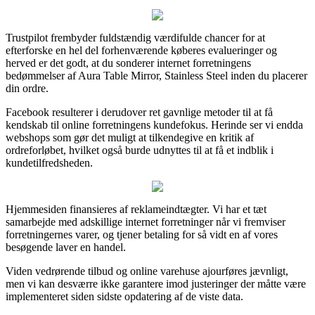
Trustpilot frembyder fuldstændig værdifulde chancer for at
efterforske en hel del forhenværende køberes evalueringer og
herved er det godt, at du sonderer internet forretningens
bedømmelser af Aura Table Mirror, Stainless Steel inden du placerer
din ordre.
Facebook resulterer i derudover ret gavnlige metoder til at få
kendskab til online forretningens kundefokus. Herinde ser vi endda
webshops som gør det muligt at tilkendegive en kritik af
ordreforløbet, hvilket også burde udnyttes til at få et indblik i
kundetilfredsheden.
Hjemmesiden finansieres af reklameindtægter. Vi har et tæt
samarbejde med adskillige internet forretninger når vi fremviser
forretningernes varer, og tjener betaling for så vidt en af vores
besøgende laver en handel.
Viden vedrørende tilbud og online varehuse ajourføres jævnligt,
men vi kan desværre ikke garantere imod justeringer der måtte være
implementeret siden sidste opdatering af de viste data.