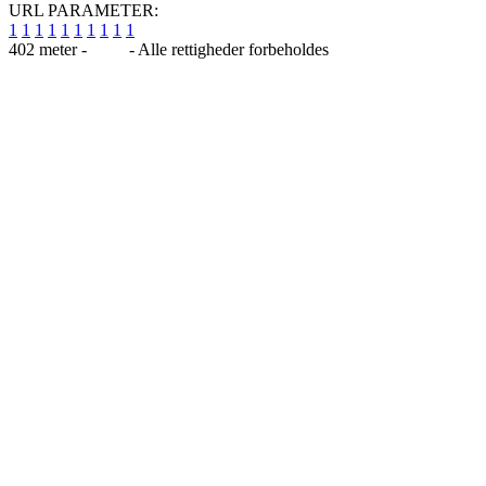
URL PARAMETER:
1
1
1
1
1
1
1
1
1
1
402 meter -
Blog
- Alle rettigheder forbeholdes