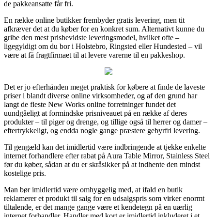
de pakkeansatte får fri.
En række online butikker frembyder gratis levering, men tit
afkræver det at du køber for en konkret sum. Alternativt kunne du
gribe den mest prisbevidste leveringsmodel, hvilket ofte –
ligegyldigt om du bor i Holstebro, Ringsted eller Hundested – vil
være at få fragtfirmaet til at levere varerne til en pakkeshop.
Det er jo efterhånden meget praktisk for købere at finde de laveste
priser i blandt diverse online virksomheder, og af den grund har
langt de fleste New Works online forretninger fundet det
uundgåeligt at formindske prisniveauet på en række af deres
produkter – til piger og drenge, og tillige også til herrer og damer –
eftertrykkeligt, og endda nogle gange præstere gebyrfri levering.
Til gengæld kan det imidlertid være indbringende at tjekke enkelte
internet forhandlere efter rabat på Aura Table Mirror, Stainless Steel
før du køber, sådan at du er skråsikker på at indhente den mindst
kostelige pris.
Man bør imidlertid være omhyggelig med, at ifald en butik
reklamerer et produkt til salg for en udsalgspris som virker enormt
tiltalende, er det mange gange være et kendetegn på en uærlig
internet forhandler. Handler med kort er imidlertid inkluderet i et