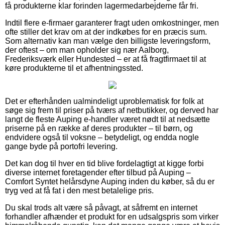
få produkterne klar forinden lagermedarbejderne får fri.
Indtil flere e-firmaer garanterer fragt uden omkostninger, men
ofte stiller det krav om at der indkøbes for en præcis sum.
Som alternativ kan man vælge den billigste leveringsform,
der oftest – om man opholder sig nær Aalborg,
Frederiksværk eller Hundested – er at få fragtfirmaet til at
køre produkterne til et afhentningssted.
Det er efterhånden ualmindeligt uproblematisk for folk at
søge sig frem til priser på tværs af netbutikker, og derved har
langt de fleste Auping e-handler været nødt til at nedsætte
priserne på en række af deres produkter – til børn, og
endvidere også til voksne – betydeligt, og endda nogle
gange byde på portofri levering.
Det kan dog til hver en tid blive fordelagtigt at kigge forbi
diverse internet foretagender efter tilbud på Auping –
Comfort Syntet helårsdyne Auping inden du køber, så du er
tryg ved at få fat i den mest betalelige pris.
Du skal trods alt være så påvagt, at såfremt en internet
forhandler afhænder et produkt for en udsalgspris som virker