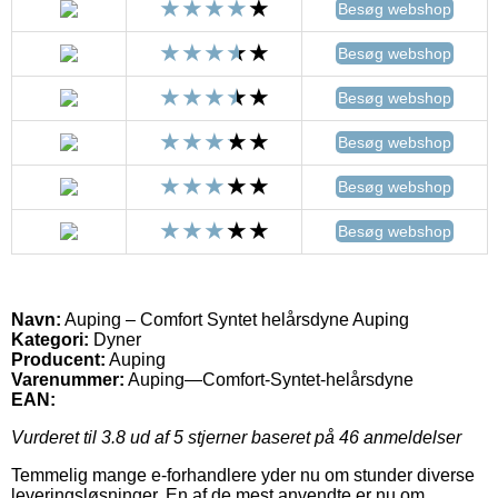
Besøg webshop
Besøg webshop
Besøg webshop
Besøg webshop
Besøg webshop
Besøg webshop
Navn:
Auping – Comfort Syntet helårsdyne Auping
Kategori:
Dyner
Producent:
Auping
Varenummer:
Auping—Comfort-Syntet-helårsdyne
EAN:
Vurderet til
3.8
ud af 5 stjerner baseret på
46
anmeldelser
Temmelig mange e-forhandlere yder nu om stunder diverse
leveringsløsninger. En af de mest anvendte er nu om