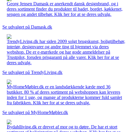
Georg Jensen Damask er anerkendt dansk designbrand, og i
deres sortiment finder du produkter til badet, bordet, køkkenet,
sengen og andet tilbehør. Klik her for at se deres udvalg.
Se udvalget på Damask.dk
TrendyLiving.dk har siden 2009 solgt brugskunst, boligtilbehør,
interiør, designvarer og andre ting til hjemmet via deres
webshop. De er e-mærkede og har gode anmeldelser på
Trustpilot, foruden prisgaranti på alle varer. Klik her for at se
deres udvalg.
Se udvalget på TrendyLiving.dk
MyHomeMøbler.dk er en landsdækkende kæde med 36
butikker. 80 % af deres sortiment på webshoppen kan leveres
inden for 1 uge, og mange af produkterne kommer fuld samlet
fra fabrikken. Klik her for at se deres udvalg.
Se udvalget på MyHomeMøbler.dk
Bydahlliving.dk er drevet af mor og to døtre. De har et stort