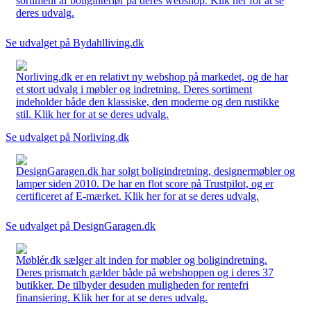
sortiment af boliginteriør på deres webshop. Klik her for at se
deres udvalg.
Se udvalget på Bydahlliving.dk
Norliving.dk er en relativt ny webshop på markedet, og de har
et stort udvalg i møbler og indretning. Deres sortiment
indeholder både den klassiske, den moderne og den rustikke
stil. Klik her for at se deres udvalg.
Se udvalget på Norliving.dk
DesignGaragen.dk har solgt boligindretning, designermøbler og
lamper siden 2010. De har en flot score på Trustpilot, og er
certificeret af E-mærket. Klik her for at se deres udvalg.
Se udvalget på DesignGaragen.dk
Møblér.dk sælger alt inden for møbler og boligindretning.
Deres prismatch gælder både på webshoppen og i deres 37
butikker. De tilbyder desuden muligheden for rentefri
finansiering. Klik her for at se deres udvalg.