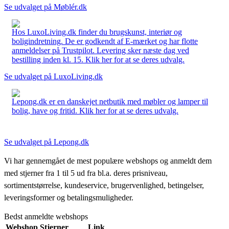
Se udvalget på Møblér.dk
Hos LuxoLiving.dk finder du brugskunst, interiør og
boligindretning. De er godkendt af E-mærket og har flotte
anmeldelser på Trustpilot. Levering sker næste dag ved
bestilling inden kl. 15. Klik her for at se deres udvalg.
Se udvalget på LuxoLiving.dk
Lepong.dk er en danskejet netbutik med møbler og lamper til
bolig, have og fritid. Klik her for at se deres udvalg.
Se udvalget på Lepong.dk
Vi har gennemgået de mest populære webshops og anmeldt dem
med stjerner fra 1 til 5 ud fra bl.a. deres prisniveau,
sortimentstørrelse, kundeservice, brugervenlighed, betingelser,
leveringsformer og betalingsmuligheder.
Bedst anmeldte webshops
Webshop
Stjerner
Link