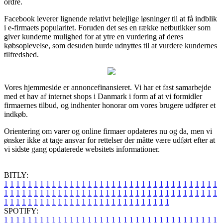
ordre.
Facebook leverer lignende relativt belejlige løsninger til at få indblik
i e-firmaets popularitet. Foruden det ses en række netbutikker som
giver kunderne mulighed for at ytre en vurdering af deres
købsoplevelse, som desuden burde udnyttes til at vurdere kundernes
tilfredshed.
Vores hjemmeside er annoncefinansieret. Vi har et fast samarbejde
med et hav af internet shops i Danmark i form af at vi formidler
firmaernes tilbud, og indhenter honorar om vores brugere udfører et
indkøb.
Orientering om varer og online firmaer opdateres nu og da, men vi
ønsker ikke at tage ansvar for rettelser der måtte være udført efter at
vi sidste gang opdaterede websitets informationer.
BITLY:
1
1
1
1
1
1
1
1
1
1
1
1
1
1
1
1
1
1
1
1
1
1
1
1
1
1
1
1
1
1
1
1
1
1
1
1
1
1
1
1
1
1
1
1
1
1
1
1
1
1
1
1
1
1
1
1
1
1
1
1
1
1
1
1
1
1
1
1
1
1
1
1
1
1
1
1
1
1
1
1
1
1
1
1
1
1
1
1
1
1
1
1
1
1
1
1
1
1
1
1
SPOTIFY:
1
1
1
1
1
1
1
1
1
1
1
1
1
1
1
1
1
1
1
1
1
1
1
1
1
1
1
1
1
1
1
1
1
1
1
1