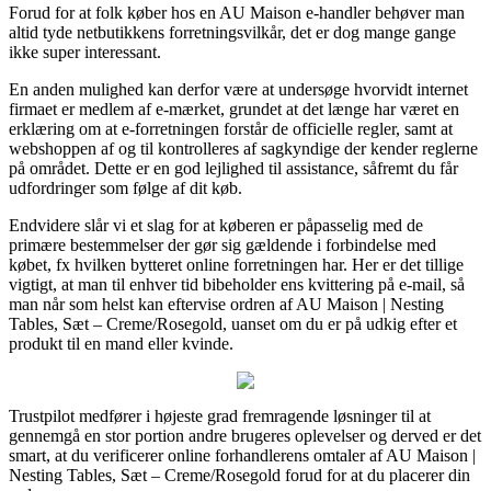
Forud for at folk køber hos en AU Maison e-handler behøver man
altid tyde netbutikkens forretningsvilkår, det er dog mange gange
ikke super interessant.
En anden mulighed kan derfor være at undersøge hvorvidt internet
firmaet er medlem af e-mærket, grundet at det længe har været en
erklæring om at e-forretningen forstår de officielle regler, samt at
webshoppen af og til kontrolleres af sagkyndige der kender reglerne
på området. Dette er en god lejlighed til assistance, såfremt du får
udfordringer som følge af dit køb.
Endvidere slår vi et slag for at køberen er påpasselig med de
primære bestemmelser der gør sig gældende i forbindelse med
købet, fx hvilken bytteret online forretningen har. Her er det tillige
vigtigt, at man til enhver tid bibeholder ens kvittering på e-mail, så
man når som helst kan eftervise ordren af AU Maison | Nesting
Tables, Sæt – Creme/Rosegold, uanset om du er på udkig efter et
produkt til en mand eller kvinde.
Trustpilot medfører i højeste grad fremragende løsninger til at
gennemgå en stor portion andre brugeres oplevelser og derved er det
smart, at du verificerer online forhandlerens omtaler af AU Maison |
Nesting Tables, Sæt – Creme/Rosegold forud for at du placerer din