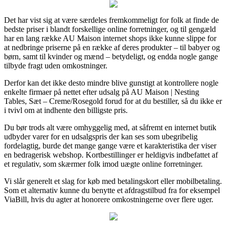
Det har vist sig at være særdeles fremkommeligt for folk at finde de
bedste priser i blandt forskellige online forretninger, og til gengæld
har en lang række AU Maison internet shops ikke kunne slippe for
at nedbringe priserne på en række af deres produkter – til babyer og
børn, samt til kvinder og mænd – betydeligt, og endda nogle gange
tilbyde fragt uden omkostninger.
Derfor kan det ikke desto mindre blive gunstigt at kontrollere nogle
enkelte firmaer på nettet efter udsalg på AU Maison | Nesting
Tables, Sæt – Creme/Rosegold forud for at du bestiller, så du ikke er
i tvivl om at indhente den billigste pris.
Du bør trods alt være omhyggelig med, at såfremt en internet butik
udbyder varer for en udsalgspris der kan ses som ubegribelig
fordelagtig, burde det mange gange være et karakteristika der viser
en bedragerisk webshop. Kortbestillinger er heldigvis indbefattet af
et regulativ, som skærmer folk imod uægte online forretninger.
Vi slår generelt et slag for køb med betalingskort eller mobilbetaling.
Som et alternativ kunne du benytte et afdragstilbud fra for eksempel
ViaBill, hvis du agter at honorere omkostningerne over flere uger.