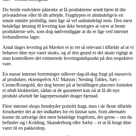
Du burde endvidere påtænke at få produkterne sendt hjem til din
privatadresse eller til dit arbejde. Fragttypen er almindeligvis en
smule mindre prisbillig, men lige så vel ualmindeligt nem. Den mest
betalelige løsning til levering kan ikke benægtes at være at hente
produkterne selv, som dog nødvendiggør at du er lige ved internet
forhandlerens lager.
Antal dages levering på Mærker er jo ret så relevant i tilfælde af at vi
behøver dine nye varer straks, og af den grund er det skam vigtigt at
man kontrollerer det estimerede leveringstidspunkt på den respektive
vare.
En masse internet forretninger udlover dag-til-dag fragt på massevis
af produkter, eksempelvis AU Maison | Nesting Tables, Sæt –
Creme/Rosegold, der dog beroer på at bestillingen placeres forinden
et aftalt klokkeslæt, sådan at de garanteret kan nå at få dit nye
produkt afsendt før lagerpersonalet drager hjemad.
Flere internet shops frembyder portofri fragt, men i de fleste tilfælde
forudsætter det at der indkøbes for en fastsat sum. Som alternativ
kunne du udvælge den mest betalelige fragtform, der gerne – om du
befinder sig i Kolding, Skanderborg eller Sæby – er at få bragt dine
varer til en pakkeshop.