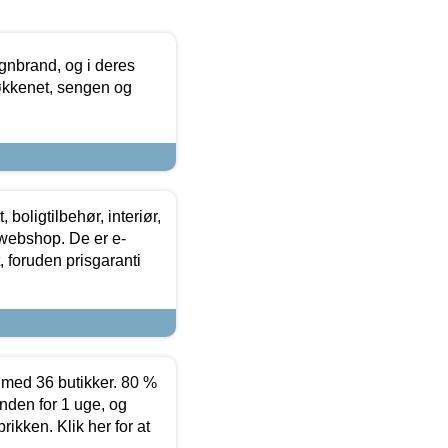
nbrand, og i deres
køkkenet, sengen og
boligtilbehør, interiør,
 webshop. De er e-
 foruden prisgaranti
ed 36 butikker. 80 %
nden for 1 uge, og
ikken. Klik her for at