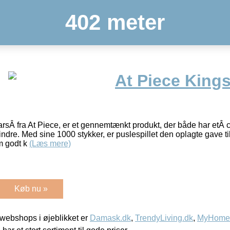
402 meter
At Piece Kings
arsÂ fra At Piece, er et gennemtænkt produkt, der både har etÂ 
ndre. Med sine 1000 stykker, er puslespillet den oplagte gave ti
om godt k
(Læs mere)
Køb nu »
webshops i øjeblikket er
Damask.dk
,
TrendyLiving.dk
,
MyHomeM