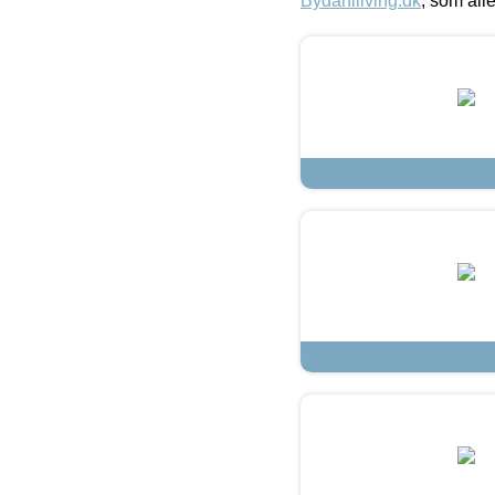
Bydahlliving.dk
, som alle