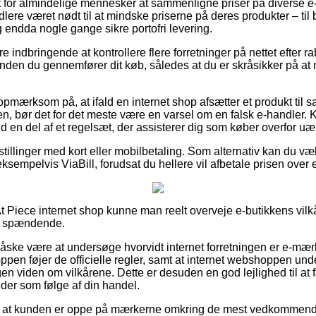
for almindelige mennesker at sammenligne priser på diverse e-
dlere været nødt til at mindske priserne på deres produkter – til 
 endda nogle gange sikre portofri levering.
re indbringende at kontrollere flere forretninger på nettet efter 
inden du gennemfører dit køb, således at du er skråsikker på a
pmærksom på, at ifald en internet shop afsætter et produkt til s
n, bør det for det meste være en varsel om en falsk e-handler
ald en del af et regelsæt, der assisterer dig som køber overfor uær
estillinger med kort eller mobilbetaling. Som alternativ kan du v
sempelvis ViaBill, forudsat du hellere vil afbetale prisen over 
At Piece internet shop kunne man reelt overveje e-butikkens vilkå
ig spændende.
åske være at undersøge hvorvidt internet forretningen er e-mær
ppen føjer de officielle regler, samt at internet webshoppen unde
 viden om vilkårene. Dette er desuden en god lejlighed til at f
der som følge af din handel.
gt at kunden er oppe på mærkerne omkring de mest vedkommende