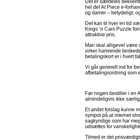
Det er særdeles bekvemt 
hel del At Piece e-forhan
og damer – betydeligt, og
Det kan til hver en tid væ
Kings ‘n Cars Puzzle for
attraktive pris.
Man skal alligevel være o
virker hamrende beskede
betalingskort er i hvert f
Vi går generelt ind for b
afbetalingsordning som ek
Før nogen bestiller i en 
almindeligvis ikke særl
Et andet forslag kunne m
sympol på at internet sho
sagkyndige som har megen
udsættes for vanskelighe
Tilmed er det prisværdi