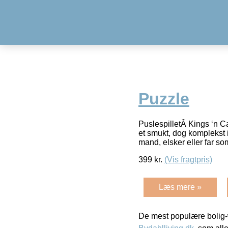
Puzzle
PuslespilletÂ Kings ‘n C
et smukt, dog komplekst i
mand, elsker eller far s
399
kr.
(Vis fragtpris)
Læs mere »
De mest populære bolig-