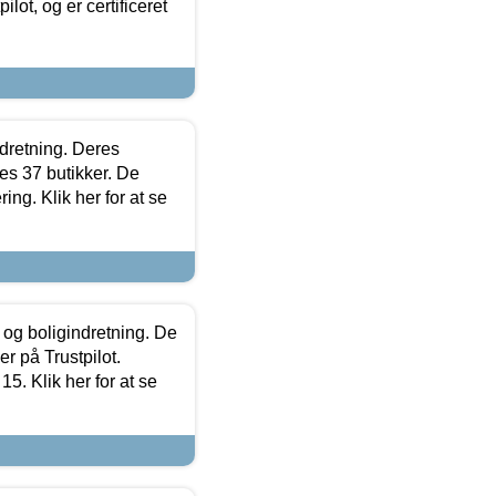
lot, og er certificeret
ndretning. Deres
s 37 butikker. De
ing. Klik her for at se
 og boligindretning. De
r på Trustpilot.
5. Klik her for at se