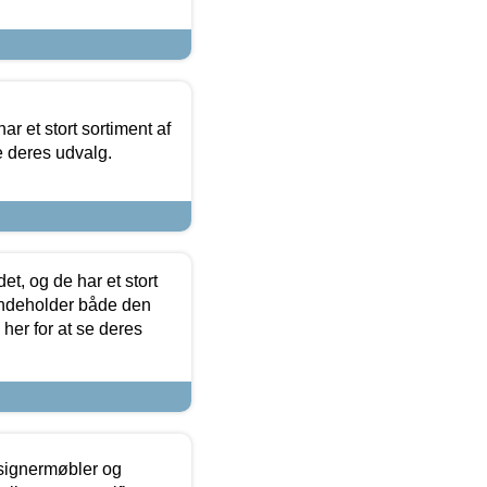
ar et stort sortiment af
e deres udvalg.
t, og de har et stort
 indeholder både den
 her for at se deres
esignermøbler og