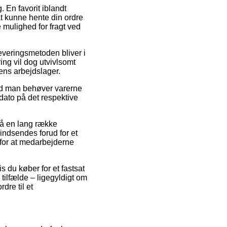
. En favorit iblandt
 at kunne hente din ordre
 mulighed for fragt ved
 Leveringsmetoden bliver i
ing vil dog utvivlsomt
ens arbejdslager.
fald man behøver varerne
dato på det respektive
på en lang række
indsendes forud for et
d for at medarbejderne
s du køber for et fastsat
 tilfælde – ligegyldigt om
dre til et