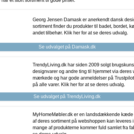
 har et stort sortiment til gode priser.
Georg Jensen Damask er anerkendt dansk desig
sortiment finder du produkter til badet, bordet, 
andet tilbehør. Klik her for at se deres udvalg.
Se udvalget på Damask.dk
TrendyLiving.dk har siden 2009 solgt brugskunst, 
designvarer og andre ting til hjemmet via deres
mærkede og har gode anmeldelser på Trustpilot,
på alle varer. Klik her for at se deres udvalg.
Se udvalget på TrendyLiving.dk
MyHomeMøbler.dk er en landsdækkende kæde m
af deres sortiment på webshoppen kan leveres i
mange af produkterne kommer fuld samlet fra fabr