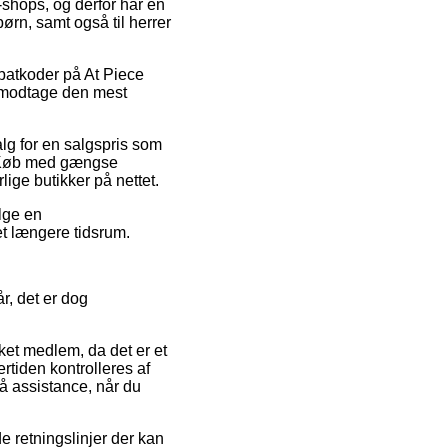
shops, og derfor har en
børn, samt også til herrer
rabatkoder på At Piece
t modtage den mest
alg for en salgspris som
. Køb med gængse
lige butikker på nettet.
ælge en
et længere tidsrum.
r, det er dog
ket medlem, da det er et
rtiden kontrolleres af
å assistance, når du
 retningslinjer der kan