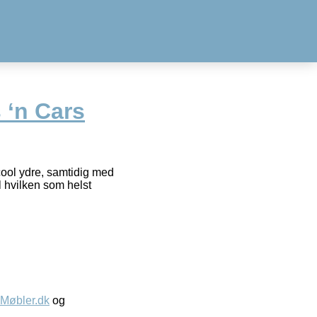
 ‘n Cars
cool ydre, samtidig med
l hvilken som helst
øbler.dk
og