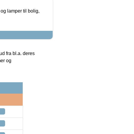
g lamper til bolig,
 fra bl.a. deres
mer og