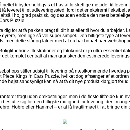
 nettet tilbyder heldigvis et hav af forskellige metoder til levering
 få leveret til et udleveringssted, fordi det er ekstremt fleksibelt
 altså i høj grad praktisk, og desuden endda den mest betalelige
 Cars Puzzle.
dig for at få pakken bragt til dit hus eller til hvor du arbejder.
dyrere, men lige så vel super simpel. Den billigste type af lever
lv, men dette står og falder med at du har bopæl nær webshopp
oligtilbehør > Illustrationer og fotokunst er jo ultra essentiel i
er det komplet centralt at man gransker den estimerede leverings
 webshops stiller udsigt til levering på næstkommende hverdag 
t Piece Kings ‘n Cars Puzzle, hvilket dog afhænger af at ordren 
 de højst sandsynligt kan nå at få dit nye produkt klargjort foru
ranterer fragt uden omkostninger, men i de fleste tilfælde kun hvi
 beslutte sig for den billigste mulighed for levering, der i mange
bro, Hobro eller Hammel – er at få fragtfirmaet til at bringe din or