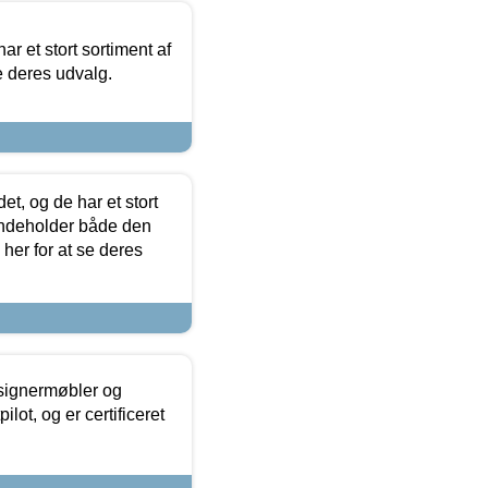
ar et stort sortiment af
e deres udvalg.
t, og de har et stort
 indeholder både den
 her for at se deres
esignermøbler og
lot, og er certificeret