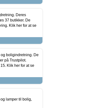
ndretning. Deres
s 37 butikker. De
ing. Klik her for at se
 og boligindretning. De
r på Trustpilot.
5. Klik her for at se
g lamper til bolig,