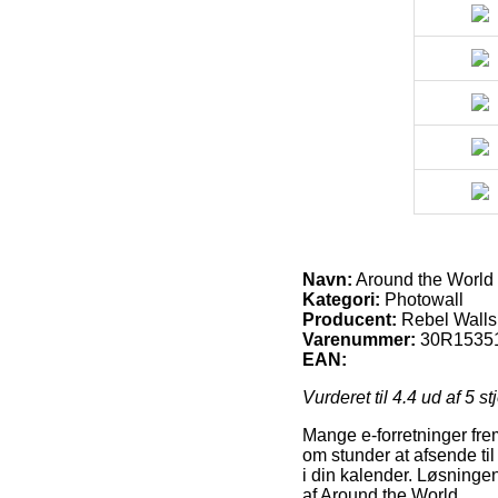
Navn:
Around the World
Kategori:
Photowall
Producent:
Rebel Walls
Varenummer:
30R1535
EAN:
Vurderet til
4.4
ud af 5 st
Mange e-forretninger frem
om stunder at afsende ti
i din kalender. Løsningen
af Around the World.