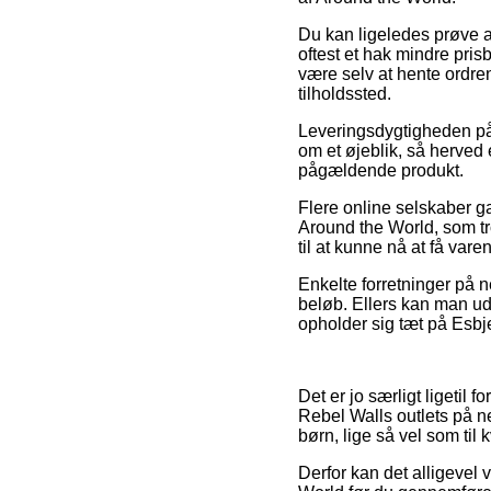
Du kan ligeledes prøve at b
oftest et hak mindre pris
være selv at hente ordre
tilholdssted.
Leveringsdygtigheden på 
om et øjeblik, så herved 
pågældende produkt.
Flere online selskaber g
Around the World, som tro
til at kunne nå at få var
Enkelte forretninger på n
beløb. Ellers kan man u
opholder sig tæt på Esbje
Det er jo særligt ligetil 
Rebel Walls outlets på ne
børn, lige så vel som ti
Derfor kan det alligevel v