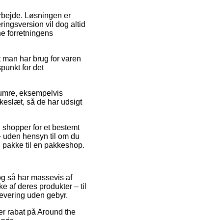
t arbejde. Løsningen er
ringsversion vil dog altid
ne forretningens
t man har brug for varen
punkt for det
numre, eksempelvis
kkeslæt, så de har udsigt
u shopper for et bestemt
 uden hensyn til om du
in pakke til en pakkeshop.
 og så har massevis af
e af deres produkter – til
levering uden gebyr.
ter rabat på Around the