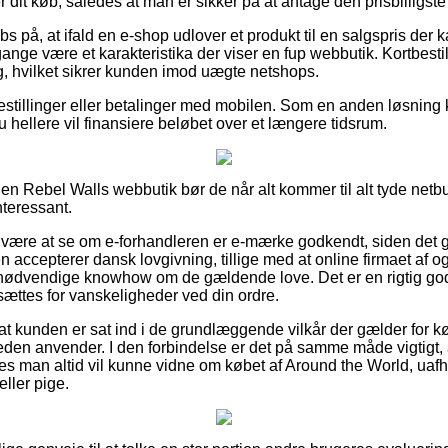
dit køb, således at man er sikker på at antage den prisbilligste 
s på, at ifald en e-shop udlover et produkt til en salgspris der
ange være et karakteristika der viser en fup webbutik. Kortbestil
g, hvilket sikrer kunden imod uægte netshops.
bestillinger eller betalinger med mobilen. Som en anden løsning 
t du hellere vil finansiere beløbet over et længere tidsrum.
 en Rebel Walls webbutik bør de når alt kommer til alt tyde netb
nteressant.
r være at se om e-forhandleren er e-mærke godkendt, siden det g
en accepterer dansk lovgivning, tillige med at online firmaet af og 
ødvendige knowhow om de gældende love. Det er en rigtig god g
sættes for vanskeligheder ved din ordre.
t kunden er sat ind i de grundlæggende vilkår der gælder for køb
eden anvender. I den forbindelse er det på samme måde vigtigt,
edes man altid vil kunne vidne om købet af Around the World, u
eller pige.