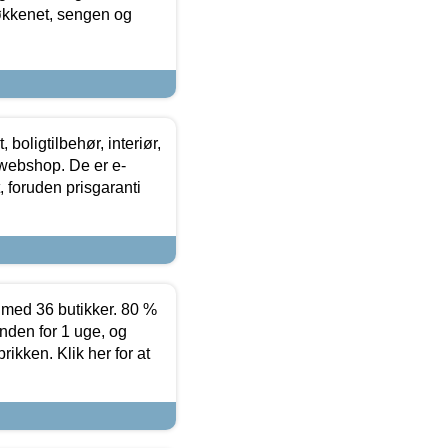
køkkenet, sengen og
boligtilbehør, interiør,
 webshop. De er e-
 foruden prisgaranti
ed 36 butikker. 80 %
nden for 1 uge, og
ikken. Klik her for at