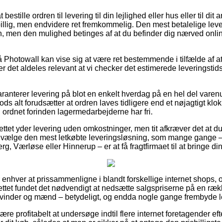
estille ordren til levering til din lejlighed eller hus eller til di
billig, men endvidere ret fremkommelig. Den mest betalelige leve
n, men den mulighed betinges af at du befinder dig nærved onli
Photowall kan vise sig at være ret bestemmende i tilfælde af a
er det aldeles relevant at vi checker det estimerede leveringstids
aranterer levering på blot en enkelt hverdag på en hel del vare
ds alt forudsætter at ordren laves tidligere end et nøjagtigt klo
en ordnet forinden lagermedarbejderne har fri.
ettet yder levering uden omkostninger, men tit afkræver det at d
dvælge den mest letkøbte leveringsløsning, som mange gange –
rg, Værløse eller Hinnerup – er at få fragtfirmaet til at bringe d
for enhver at prissammenligne i blandt forskellige internet shops,
ttet fundet det nødvendigt at nedsætte salgspriserne på en rækk
l kvinder og mænd – betydeligt, og endda nogle gange frembyde 
ære profitabelt at undersøge indtil flere internet foretagender ef