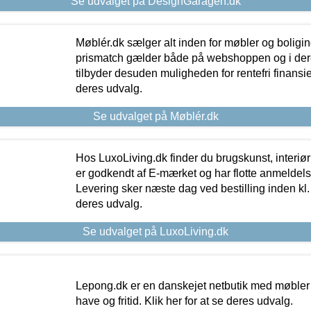
Se udvalget på DesignGaragen.dk
Møblér.dk sælger alt inden for møbler og boligi
prismatch gælder både på webshoppen og i dere
tilbyder desuden muligheden for rentefri finansier
deres udvalg.
Se udvalget på Møblér.dk
Hos LuxoLiving.dk finder du brugskunst, interiør
er godkendt af E-mærket og har flotte anmeldelse
Levering sker næste dag ved bestilling inden kl. 1
deres udvalg.
Se udvalget på LuxoLiving.dk
Lepong.dk er en danskejet netbutik med møbler o
have og fritid. Klik her for at se deres udvalg.