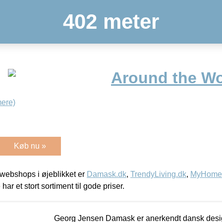
402 meter
Around the Wo
ere)
Køb nu »
webshops i øjeblikket er
Damask.dk
,
TrendyLiving.dk
,
MyHomeM
 har et stort sortiment til gode priser.
Georg Jensen Damask er anerkendt dansk desig