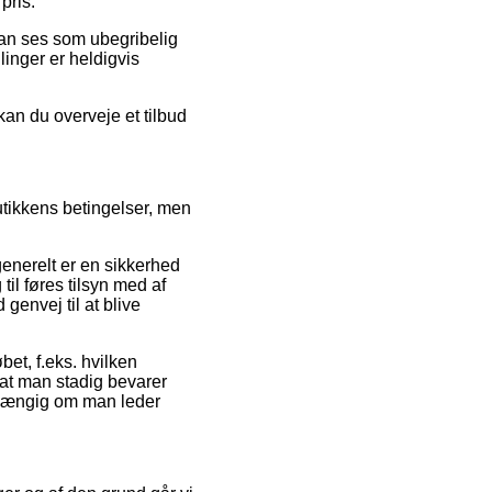
pris.
 kan ses som ubegribelig
linger er heldigvis
kan du overveje et tilbud
utikkens betingelser, men
enerelt er en sikkerhed
til føres tilsyn med af
envej til at blive
et, f.eks. hvilken
 at man stadig bevarer
afhængig om man leder