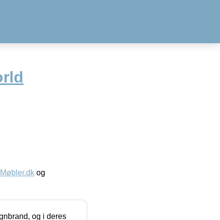
rld
øbler.dk
og
nbrand, og i deres