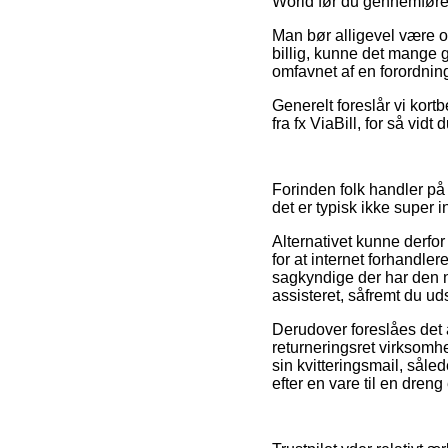
World før du gennemfører 
Man bør alligevel være ob
billig, kunne det mange g
omfavnet af en forordnin
Generelt foreslår vi kort
fra fx ViaBill, for så vid
Forinden folk handler på
det er typisk ikke super i
Alternativet kunne derfo
for at internet forhandler
sagkyndige der har den n
assisteret, såfremt du ud
Derudover foreslåes det a
returneringsret virksomh
sin kvitteringsmail, sål
efter en vare til en dreng 