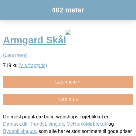
402 meter
Armgard Skål
(Læs mere)
719
kr.
(Vis fragtpris)
Læs mere »
Køb nu »
De mest populære bolig-webshops i øjeblikket er
Damask.dk
,
TrendyLiving.dk
,
MyHomeMøbler.dk
og
Bydahlliving.dk
, som alle har et stort sortiment til gode priser.