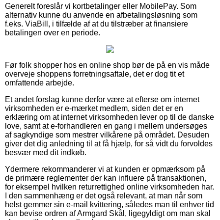
Generelt foreslår vi kortbetalinger eller MobilePay. Som
alternativ kunne du anvende en afbetalingsløsning som
f.eks. ViaBill, i tilfælde af at du tilstræber at finansiere
betalingen over en periode.
Før folk shopper hos en online shop bør de på en vis måde
overveje shoppens forretningsaftale, det er dog tit et
omfattende arbejde.
Et andet forslag kunne derfor være at efterse om internet
virksomheden er e-mærket medlem, siden det er en
erklæring om at internet virksomheden lever op til de danske
love, samt at e-forhandleren en gang i mellem undersøges
af sagkyndige som mestrer vilkårene på området. Desuden
giver det dig anledning til at få hjælp, for så vidt du forvoldes
besvær med dit indkøb.
Ydermere rekommanderer vi at kunden er opmærksom på
de primære reglementer der kan influere på transaktionen,
for eksempel hvilken returrettighed online virksomheden har.
I den sammenhæng er det også relevant, at man når som
helst gemmer sin e-mail kvittering, således man til enhver tid
kan bevise ordren af Armgard Skål, ligegyldigt om man skal