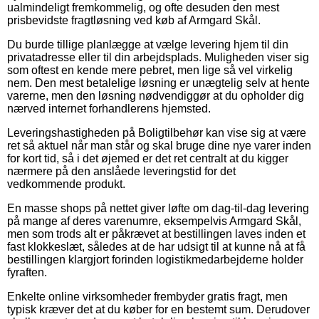
ualmindeligt fremkommelig, og ofte desuden den mest
prisbevidste fragtløsning ved køb af Armgard Skål.
Du burde tillige planlægge at vælge levering hjem til din
privatadresse eller til din arbejdsplads. Muligheden viser sig
som oftest en kende mere pebret, men lige så vel virkelig
nem. Den mest betalelige løsning er unægtelig selv at hente
varerne, men den løsning nødvendiggør at du opholder dig
nærved internet forhandlerens hjemsted.
Leveringshastigheden på Boligtilbehør kan vise sig at være
ret så aktuel når man står og skal bruge dine nye varer inden
for kort tid, så i det øjemed er det ret centralt at du kigger
nærmere på den anslåede leveringstid for det
vedkommende produkt.
En masse shops på nettet giver løfte om dag-til-dag levering
på mange af deres varenumre, eksempelvis Armgard Skål,
men som trods alt er påkrævet at bestillingen laves inden et
fast klokkeslæt, således at de har udsigt til at kunne nå at få
bestillingen klargjort forinden logistikmedarbejderne holder
fyraften.
Enkelte online virksomheder frembyder gratis fragt, men
typisk kræver det at du køber for en bestemt sum. Derudover