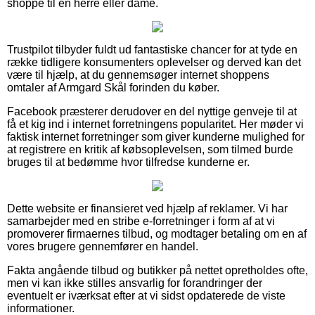
shoppe til en herre eller dame.
Trustpilot tilbyder fuldt ud fantastiske chancer for at tyde en
række tidligere konsumenters oplevelser og derved kan det
være til hjælp, at du gennemsøger internet shoppens
omtaler af Armgard Skål forinden du køber.
Facebook præsterer derudover en del nyttige genveje til at
få et kig ind i internet forretningens popularitet. Her møder vi
faktisk internet forretninger som giver kunderne mulighed for
at registrere en kritik af købsoplevelsen, som tilmed burde
bruges til at bedømme hvor tilfredse kunderne er.
Dette website er finansieret ved hjælp af reklamer. Vi har
samarbejder med en stribe e-forretninger i form af at vi
promoverer firmaernes tilbud, og modtager betaling om en af
vores brugere gennemfører en handel.
Fakta angående tilbud og butikker på nettet opretholdes ofte,
men vi kan ikke stilles ansvarlig for forandringer der
eventuelt er iværksat efter at vi sidst opdaterede de viste
informationer.