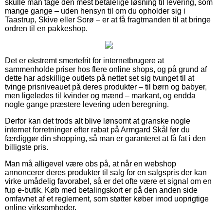
skulle man tage den mest betalelige løsning til levering, som
mange gange – uden hensyn til om du opholder sig i
Taastrup, Skive eller Sorø – er at få fragtmanden til at bringe
ordren til en pakkeshop.
Det er ekstremt smertefrit for internetbrugere at
sammenholde priser hos flere online shops, og på grund af
dette har adskillige outlets på nettet set sig tvunget til at
tvinge prisniveauet på deres produkter – til børn og babyer,
men ligeledes til kvinder og mænd – markant, og endda
nogle gange præstere levering uden beregning.
Derfor kan det trods alt blive lønsomt at granske nogle
internet forretninger efter rabat på Armgard Skål før du
færdiggør din shopping, så man er garanteret at få fat i den
billigste pris.
Man må alligevel være obs på, at når en webshop
annoncerer deres produkter til salg for en salgspris der kan
virke umådelig favorabel, så er det ofte være et signal om en
fup e-butik. Køb med betalingskort er på den anden side
omfavnet af et reglement, som støtter køber imod uoprigtige
online virksomheder.