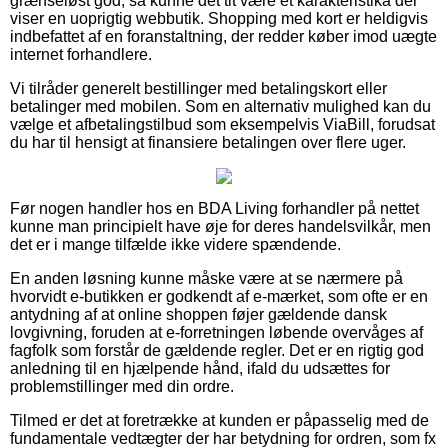
grænseløst god, så kunne det tit være et karakteristika der
viser en uoprigtig webbutik. Shopping med kort er heldigvis
indbefattet af en foranstaltning, der redder køber imod uægte
internet forhandlere.
Vi tilråder generelt bestillinger med betalingskort eller
betalinger med mobilen. Som en alternativ mulighed kan du
vælge et afbetalingstilbud som eksempelvis ViaBill, forudsat
du har til hensigt at finansiere betalingen over flere uger.
Før nogen handler hos en BDA Living forhandler på nettet
kunne man principielt have øje for deres handelsvilkår, men
det er i mange tilfælde ikke videre spændende.
En anden løsning kunne måske være at se nærmere på
hvorvidt e-butikken er godkendt af e-mærket, som ofte er en
antydning af at online shoppen føjer gældende dansk
lovgivning, foruden at e-forretningen løbende overvåges af
fagfolk som forstår de gældende regler. Det er en rigtig god
anledning til en hjælpende hånd, ifald du udsættes for
problemstillinger med din ordre.
Tilmed er det at foretrække at kunden er påpasselig med de
fundamentale vedtægter der har betydning for ordren, som fx