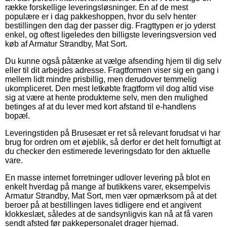
række forskellige leveringsløsninger. En af de mest
populære er i dag pakkeshoppen, hvor du selv henter
bestillingen den dag der passer dig. Fragttypen er jo yderst
enkel, og oftest ligeledes den billigste leveringsversion ved
køb af Armatur Strandby, Mat Sort.
Du kunne også påtænke at vælge afsending hjem til dig selv
eller til dit arbejdes adresse. Fragtformen viser sig en gang i
mellem lidt mindre prisbillig, men derudover temmelig
ukompliceret. Den mest letkøbte fragtform vil dog altid vise
sig at være at hente produkterne selv, men den mulighed
betinges af at du lever med kort afstand til e-handlens
bopæl.
Leveringstiden på Brusesæt er ret så relevant forudsat vi har
brug for ordren om et øjeblik, så derfor er det helt fornuftigt at
du checker den estimerede leveringsdato for den aktuelle
vare.
En masse internet forretninger udlover levering på blot en
enkelt hverdag på mange af butikkens varer, eksempelvis
Armatur Strandby, Mat Sort, men vær opmærksom på at det
beroer på at bestillingen laves tidligere end et angivent
klokkeslæt, således at de sandsynligvis kan nå at få varen
sendt afsted før pakkepersonalet drager hjemad.