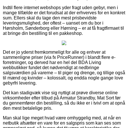
Indtil flere internet webshops yder fragt uden gebyr, men i
mange tilfælde er det forudsat at der erhverves for en konkret
sum. Ellers skal du tage den mest prisbevidste
leveringsmulighed, der oftest – uanset om du bor i
Hørsholm, Sønderborg eller Hørning – er at få fragtfirmaet til
at bringe din bestilling til en pakkeshop.
Det er jo yderst fremkommeligt for alle og enhver at
sammenligne priser (via fx PriceRunner) i blandt flere e-
forretninger, og derved har en hel del BDA Living
webbutikker fundet det nødvendigt at nedbringe
salgsværdien på varerne – til piger og drenge, og tillige også
til mænd og kvinder – kolossalt, og endda nogle gange love
gebyrfri levering.
Det kan stadigvæk vise sig nyttigt at prøve diverse online
virksomheder efter tilbud på Armatur Strandby, Mat Sort før
du gennemfører din bestilling, så du ikke er i tvivl om at opnå
den mest betalelige pris.
Man skal lige meget hvad være omhyggelig med, at når en
netbutik afsætter en vare for en salgspris som kan ses som