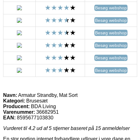
Besøg webshop
Besøg webshop
Besøg webshop
Besøg webshop
Besøg webshop
Besøg webshop
Navn:
Armatur Strandby, Mat Sort
Kategori:
Brusesæt
Producent:
BDA Living
Varenummer:
36682951
EAN:
8595677103830
Vurderet til
4.2
ud af 5 stjerner baseret på
15
anmeldelser
En stor portion internet forhandlere udlover i vore dage en