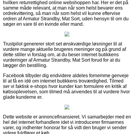
hvilken returrettighed online webshoppen har. Her er det på
samme måde relevant, at man når som helst bevarer ens
ordrekvittering, så man når som helst vil kunne eftervise
ordren af Armatur Strandby, Mat Sort, uden hensyn til om du
søger en vare til en kvinde eller mand.
Trustpilot genererer stort set ønskværdige løsninger til at
vurdere mange aktuelle brugeres meninger og på grund af
dette stiller vi forslag om, at du beser internet butikkens
vurderinger af Armatur Strandby, Mat Sort forud for at du
lægger din bestilling.
Facebook tilbyder dig endvidere aldeles fornemme genveje
til at få en idé om internet butikkens troværdighed. Tilmed
ser vi faktisk e-shops hvor kunder kan formulere en kritik af
købsoplevelsen, som tilmed må anvendes til at vurdere hvor
glade kunderne er.
Dette website er annoncefinansieret. Vi samarbejder med en
hel del internet forhandlere idet vi introducerer firmaernes
varer, og indhenter honorar for så vidt den bruger vi sender
videre fuldfører et køb.