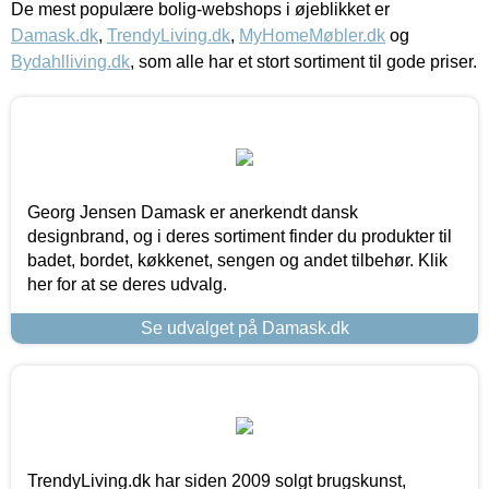
De mest populære bolig-webshops i øjeblikket er
Damask.dk
,
TrendyLiving.dk
,
MyHomeMøbler.dk
og
Bydahlliving.dk
, som alle har et stort sortiment til gode priser.
Georg Jensen Damask er anerkendt dansk
designbrand, og i deres sortiment finder du produkter til
badet, bordet, køkkenet, sengen og andet tilbehør. Klik
her for at se deres udvalg.
Se udvalget på Damask.dk
TrendyLiving.dk har siden 2009 solgt brugskunst,