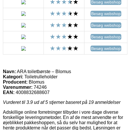
Besøg webshop
Besøg webshop
Besøg webshop
Besøg webshop
Besøg webshop
Navn:
ARA toiletbørste – Blomus
Kategori:
Toiletrulleholder
Producent:
Blomus
Varenummer:
74246
EAN:
4008832688607
Vurderet til
3.9
ud af 5 stjerner baseret på
19
anmeldelser
Adskillige online forretninger tilbyder i vore dage diverse
forskellige leveringsmetoder. En af de mest anvendte er for
øjeblikket pakkeshoppen, så du selv har mulighed for at
hente produkterne når det passer dig bedst. Løsningen er