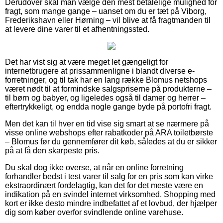
Derudover skal man vælge den mest betalelige mulighed for
fragt, som mange gange – uanset om du er tæt på Viborg,
Frederikshavn eller Hørning – vil blive at få fragtmanden til
at levere dine varer til et afhentningssted.
Det har vist sig at være meget let gængeligt for
internetbrugere at prissammenligne i blandt diverse e-
forretninger, og til tak har en lang række Blomus netshops
været nødt til at formindske salgspriserne på produkterne –
til børn og babyer, og ligeledes også til damer og herrer –
eftertrykkeligt, og endda nogle gange byde på portofri fragt.
Men det kan til hver en tid vise sig smart at se nærmere på
visse online webshops efter rabatkoder på ARA toiletbørste
– Blomus før du gennemfører dit køb, således at du er sikker
på at få den skarpeste pris.
Du skal dog ikke overse, at når en online forretning
forhandler bedst i test varer til salg for en pris som kan virke
ekstraordinært fordelagtig, kan det for det meste være en
indikation på en svindel internet virksomhed. Shopping med
kort er ikke desto mindre indbefattet af et lovbud, der hjælper
dig som køber overfor svindlende online varehuse.