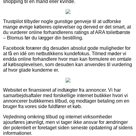
shopping til en mand eller kvinde.
Trustpilot tilbyder nogle gunstige genveje til at udforske
mange øvrige køberes oplevelser og derved er det smart, at
du vurderer online forhandlerens ratings af ARA toiletbørste
– Blomus før du lægger din bestilling.
Facebook forærer dig desuden absolut gode muligheder for
at få en idé om netbutikkens kundefokus. Tilmed møder vi
endda online forhandlere hvor man kan formulere en omtale
af købsoplevelsen, som desuden kan anvendes til vurdering
af hvor glade kunderne er.
Websitet er finansieret af indtægter fra annoncer. Vi har
samarbejdsaftaler med forskellige internet butikker hvori vi
annoncerer butikkernes tilbud, og modtager betaling om en
bruger fra vores side fuldfører et køb.
Vejledning omkring tilbud og internet virksomheder
ajourføres jævnligt, men vi tager ikke ansvar for ændringer
der potentielt er foretaget siden seneste opdatering af sidens
informationer.