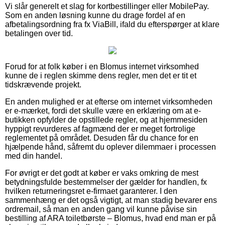
Vi slår generelt et slag for kortbestillinger eller MobilePay.
Som en anden løsning kunne du drage fordel af en
afbetalingsordning fra fx ViaBill, ifald du efterspørger at klare
betalingen over tid.
Forud for at folk køber i en Blomus internet virksomhed
kunne de i reglen skimme dens regler, men det er tit et
tidskrævende projekt.
En anden mulighed er at efterse om internet virksomheden
er e-mærket, fordi det skulle være en erklæring om at e-
butikken opfylder de opstillede regler, og at hjemmesiden
hyppigt revurderes af fagmænd der er meget fortrolige
reglementet på området. Desuden får du chance for en
hjælpende hånd, såfremt du oplever dilemmaer i processen
med din handel.
For øvrigt er det godt at køber er vaks omkring de mest
betydningsfulde bestemmelser der gælder for handlen, fx
hvilken returneringsret e-firmaet garanterer. I den
sammenhæng er det også vigtigt, at man stadig bevarer ens
ordremail, så man en anden gang vil kunne påvise sin
bestilling af ARA toiletbørste – Blomus, hvad end man er på