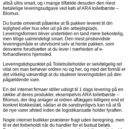
altså ultra smart, og i mange tilfælde desuden den mest
betalelige leveringsudgave ved køb af ARA toiletbørste –
Blomus.
Du burde omvendt påtænke at få pakken leveret til din
lejlighed eller hus eller ud på din arbejdsplads.
Leveringsformen bliver undertiden en tand mere bekostelig,
men tillige ualmindeligt smart. Den mest prisbevidste
leveringsmåde er utvivlsomt selv at hente pakken, som
desværre forudsætter at du lever i nærheden af e-
forhandlerens hjemsted.
Leveringstidspunktet på Toiletrulleholder er selvfølgelig ret
vital om man behøver ordren nu og her, og med det formål er
det virkelig væsentligt at du studerer leveringstiden på den
pågældende vare.
En del internet firmaer stiller udsigt til 1 dags levering på en
række af deres produkter, eksempelvis ARA toiletbørste –
Blomus, der dog antager at ordren aflægges tidligere end et
konkret klokkeslæt, sådan at de sandsynligvis kan nå at få
de nye varer afsted inden de logistikansatte holder fyraften.
Nogle internet butikker præsterer fragt uden beregning, men
tit er det forbeholdt når du handler for et fastsat beløb.