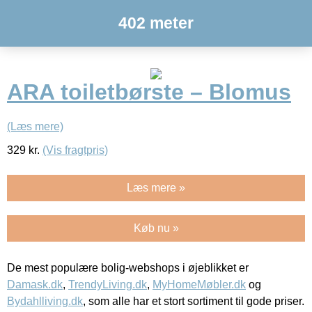
402 meter
ARA toiletbørste – Blomus
(Læs mere)
329
kr.
(Vis fragtpris)
Læs mere »
Køb nu »
De mest populære bolig-webshops i øjeblikket er
Damask.dk
,
TrendyLiving.dk
,
MyHomeMøbler.dk
og
Bydahlliving.dk
, som alle har et stort sortiment til gode priser.