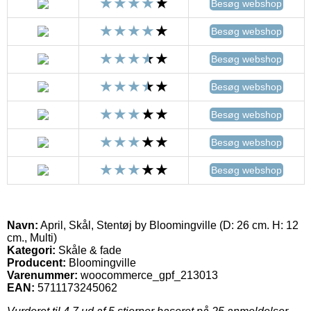
Besøg webshop
Besøg webshop
Besøg webshop
Besøg webshop
Besøg webshop
Besøg webshop
Besøg webshop
Navn:
April, Skål, Stentøj by Bloomingville (D: 26 cm. H: 12
cm., Multi)
Kategori:
Skåle & fade
Producent:
Bloomingville
Varenummer:
woocommerce_gpf_213013
EAN:
5711173245062