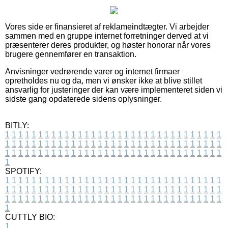
Vores side er finansieret af reklameindtægter. Vi arbejder
sammen med en gruppe internet forretninger derved at vi
præsenterer deres produkter, og høster honorar når vores
brugere gennemfører en transaktion.
Anvisninger vedrørende varer og internet firmaer
opretholdes nu og da, men vi ønsker ikke at blive stillet
ansvarlig for justeringer der kan være implementeret siden vi
sidste gang opdaterede sidens oplysninger.
BITLY:
1
1
1
1
1
1
1
1
1
1
1
1
1
1
1
1
1
1
1
1
1
1
1
1
1
1
1
1
1
1
1
1
1
1
1
1
1
1
1
1
1
1
1
1
1
1
1
1
1
1
1
1
1
1
1
1
1
1
1
1
1
1
1
1
1
1
1
1
1
1
1
1
1
1
1
1
1
1
1
1
1
1
1
1
1
1
1
1
1
1
1
1
1
1
1
1
1
1
1
1
SPOTIFY:
1
1
1
1
1
1
1
1
1
1
1
1
1
1
1
1
1
1
1
1
1
1
1
1
1
1
1
1
1
1
1
1
1
1
1
1
1
1
1
1
1
1
1
1
1
1
1
1
1
1
1
1
1
1
1
1
1
1
1
1
1
1
1
1
1
1
1
1
1
1
1
1
1
1
1
1
1
1
1
1
1
1
1
1
1
1
1
1
1
1
1
1
1
1
1
1
1
1
1
1
CUTTLY BIO:
1