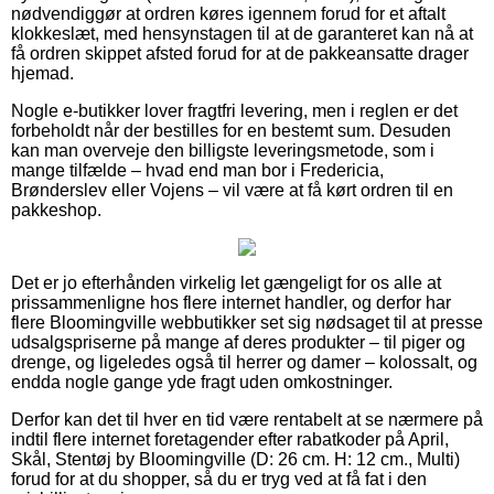
nødvendiggør at ordren køres igennem forud for et aftalt
klokkeslæt, med hensynstagen til at de garanteret kan nå at
få ordren skippet afsted forud for at de pakkeansatte drager
hjemad.
Nogle e-butikker lover fragtfri levering, men i reglen er det
forbeholdt når der bestilles for en bestemt sum. Desuden
kan man overveje den billigste leveringsmetode, som i
mange tilfælde – hvad end man bor i Fredericia,
Brønderslev eller Vojens – vil være at få kørt ordren til en
pakkeshop.
Det er jo efterhånden virkelig let gængeligt for os alle at
prissammenligne hos flere internet handler, og derfor har
flere Bloomingville webbutikker set sig nødsaget til at presse
udsalgspriserne på mange af deres produkter – til piger og
drenge, og ligeledes også til herrer og damer – kolossalt, og
endda nogle gange yde fragt uden omkostninger.
Derfor kan det til hver en tid være rentabelt at se nærmere på
indtil flere internet foretagender efter rabatkoder på April,
Skål, Stentøj by Bloomingville (D: 26 cm. H: 12 cm., Multi)
forud for at du shopper, så du er tryg ved at få fat i den