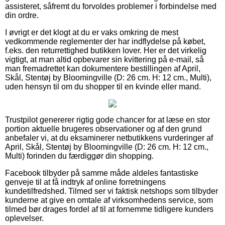
assisteret, såfremt du forvoldes problemer i forbindelse med
din ordre.
I øvrigt er det klogt at du er vaks omkring de mest
vedkommende reglementer der har indflydelse på købet,
f.eks. den returrettighed butikken lover. Her er det virkelig
vigtigt, at man altid opbevarer sin kvittering på e-mail, så
man fremadrettet kan dokumentere bestillingen af April,
Skål, Stentøj by Bloomingville (D: 26 cm. H: 12 cm., Multi),
uden hensyn til om du shopper til en kvinde eller mand.
Trustpilot genererer rigtig gode chancer for at læse en stor
portion aktuelle brugeres observationer og af den grund
anbefaler vi, at du eksaminerer netbutikkens vurderinger af
April, Skål, Stentøj by Bloomingville (D: 26 cm. H: 12 cm.,
Multi) forinden du færdiggør din shopping.
Facebook tilbyder på samme måde aldeles fantastiske
genveje til at få indtryk af online forretningens
kundetilfredshed. Tilmed ser vi faktisk netshops som tilbyder
kunderne at give en omtale af virksomhedens service, som
tilmed bør drages fordel af til at fornemme tidligere kunders
oplevelser.