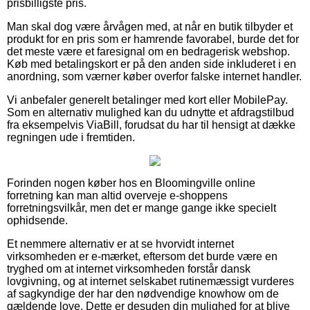
prisbilligste pris.
Man skal dog være årvågen med, at når en butik tilbyder et
produkt for en pris som er hamrende favorabel, burde det for
det meste være et faresignal om en bedragerisk webshop.
Køb med betalingskort er på den anden side inkluderet i en
anordning, som værner køber overfor falske internet handler.
Vi anbefaler generelt betalinger med kort eller MobilePay.
Som en alternativ mulighed kan du udnytte et afdragstilbud
fra eksempelvis ViaBill, forudsat du har til hensigt at dække
regningen ude i fremtiden.
Forinden nogen køber hos en Bloomingville online
forretning kan man altid overveje e-shoppens
forretningsvilkår, men det er mange gange ikke specielt
ophidsende.
Et nemmere alternativ er at se hvorvidt internet
virksomheden er e-mærket, eftersom det burde være en
tryghed om at internet virksomheden forstår dansk
lovgivning, og at internet selskabet rutinemæssigt vurderes
af sagkyndige der har den nødvendige knowhow om de
gældende love. Dette er desuden din mulighed for at blive