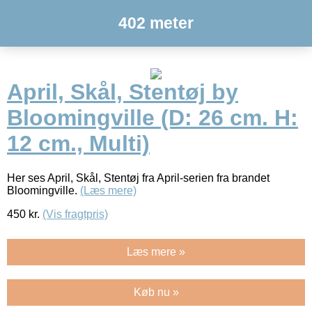
402 meter
April, Skål, Stentøj by
Bloomingville (D: 26 cm. H:
12 cm., Multi)
Her ses April, Skål, Stentøj fra April-serien fra brandet
Bloomingville.
(Læs mere)
450
kr.
(Vis fragtpris)
Læs mere »
Køb nu »