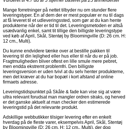
Vurderet til
4.7
ud af 5 stjerner baseret på
25
anmeldelser
Mange forretninger på nettet tilbyder nu om stunder flere
leveringstyper. En af dem der er mest populær er nu til dags
at få leveret til et udleveringssted, som gør at du kan hente
produkterne når der er tid til det. Leveringsmetoden er altså
usædvanlig enkel, samt tit tillige den billigste leveringstype
ved køb af April, Skål, Stentøj by Bloomingville (D: 26 cm. H:
12 cm., Multi).
Du kunne endvidere tænke over at bestille pakken til
levering til din lejlighed eller hus eller til når du er på job.
Fragtmuligheden bliver oftest en lille smule mere pebret,
men endda ekstremt problemfri. Den billigste
leveringsversion er uden tvivl at du selv henter produkterne,
men det kræver at du har bopæl i kort afstand af online
firmaets adresse.
Leveringstidspunktet på Skåle & fade kan vise sig at være
ultra relevant forudsat man mangler ordren straks, og herved
er det ganske aktuelt at man checker den estimerede
leveringstid på det relevante produkt.
Adskillige webbutikker tilsiger levering efter en enkelt
hverdag på de fleste varer, eksempelvis April, Skål, Stentøj
by Bloomingville (D: 26 cm. H: 12 cm., Multi), der dog