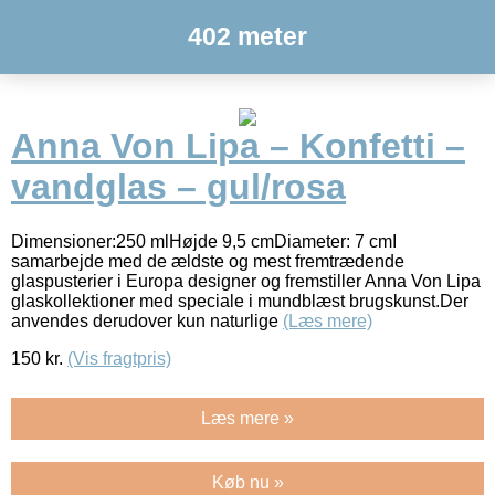
402 meter
Anna Von Lipa – Konfetti –
vandglas – gul/rosa
Dimensioner:250 mlHøjde 9,5 cmDiameter: 7 cmI
samarbejde med de ældste og mest fremtrædende
glaspusterier i Europa designer og fremstiller Anna Von Lipa
glaskollektioner med speciale i mundblæst brugskunst.Der
anvendes derudover kun naturlige
(Læs mere)
150
kr.
(Vis fragtpris)
Læs mere »
Køb nu »