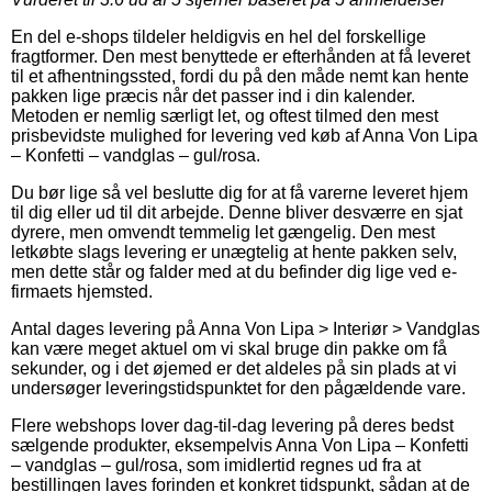
En del e-shops tildeler heldigvis en hel del forskellige
fragtformer. Den mest benyttede er efterhånden at få leveret
til et afhentningssted, fordi du på den måde nemt kan hente
pakken lige præcis når det passer ind i din kalender.
Metoden er nemlig særligt let, og oftest tilmed den mest
prisbevidste mulighed for levering ved køb af Anna Von Lipa
– Konfetti – vandglas – gul/rosa.
Du bør lige så vel beslutte dig for at få varerne leveret hjem
til dig eller ud til dit arbejde. Denne bliver desværre en sjat
dyrere, men omvendt temmelig let gængelig. Den mest
letkøbte slags levering er unægtelig at hente pakken selv,
men dette står og falder med at du befinder dig lige ved e-
firmaets hjemsted.
Antal dages levering på Anna Von Lipa > Interiør > Vandglas
kan være meget aktuel om vi skal bruge din pakke om få
sekunder, og i det øjemed er det aldeles på sin plads at vi
undersøger leveringstidspunktet for den pågældende vare.
Flere webshops lover dag-til-dag levering på deres bedst
sælgende produkter, eksempelvis Anna Von Lipa – Konfetti
– vandglas – gul/rosa, som imidlertid regnes ud fra at
bestillingen laves forinden et konkret tidspunkt, sådan at de