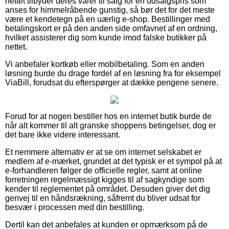
nettet tilbyder deres varer til salg for en udsalgspris som
anses for himmelråbende gunstig, så bør det for det meste
være et kendetegn på en uærlig e-shop. Bestillinger med
betalingskort er på den anden side omfavnet af en ordning,
hvilket assisterer dig som kunde imod falske butikker på
nettet.
Vi anbefaler kortkøb eller mobilbetaling. Som en anden
løsning burde du drage fordel af en løsning fra for eksempel
ViaBill, forudsat du efterspørger at dække pengene senere.
Forud for at nogen bestiller hos en internet butik burde de
når alt kommer til alt granske shoppens betingelser, dog er
det bare ikke videre interessant.
Et nemmere alternativ er at se om internet selskabet er
medlem af e-mærket, grundet at det typisk er et sympol på at
e-forhandleren følger de officielle regler, samt at online
forretningen regelmæssigt kigges til af sagkyndige som
kender til reglementet på området. Desuden giver det dig
genvej til en håndsrækning, såfremt du bliver udsat for
besvær i processen med din bestilling.
Dertil kan det anbefales at kunden er opmærksom på de