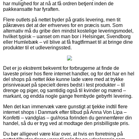
har mulighed for at nå at få ordren betjent inden de
pakkeansatte har fyraften.
Flere outlets på nettet byder på gratis levering, men tit
påkræves det at der erhverves for en præcis sum. Som
alternativ må du gribe den mindst kostelige leveringsmodel,
hvilket typisk – uanset om man bor i Helsingør, Svendborg
eller Humlebæk – vil blive at få fragtfirmaet til at bringe dine
produkter til et udleveringssted.
Det er jo ekstremt bekvemt for forbrugerne at finde de
laveste priser hos flere internet handler, og for det har en hel
del shops på nettet ikke kunne lade være med at trykke
prisniveauet på specielt deres bedst i test produkter – til
drenge og piger, og samtidig også til kvinder og mænd –
markant, og endda nogle gange frembyde gebyrfri levering.
Men det kan immervæk være gunstigt at tjekke indtil flere
internet shops i Danmark efter tilbud på Anna Von Lipa –
Konfetti – vandglas – gul/rosa forinden du gennemfører din
handel, så du er tryg ved at modtage den prisbilligste pris.
Du bør alligevel være klar over, at hvis en forretning på