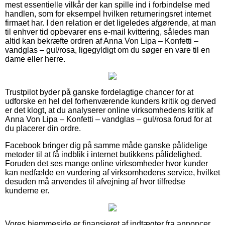
mest essentielle vilkår der kan spille ind i forbindelse med
handlen, som for eksempel hvilken returneringsret internet
firmaet har. I den relation er det ligeledes afgørende, at man
til enhver tid opbevarer ens e-mail kvittering, således man
altid kan bekræfte ordren af Anna Von Lipa – Konfetti –
vandglas – gul/rosa, ligegyldigt om du søger en vare til en
dame eller herre.
Trustpilot byder på ganske fordelagtige chancer for at
udforske en hel del forhenværende kunders kritik og derved
er det klogt, at du analyserer online virksomhedens kritik af
Anna Von Lipa – Konfetti – vandglas – gul/rosa forud for at
du placerer din ordre.
Facebook bringer dig på samme måde ganske pålidelige
metoder til at få indblik i internet butikkens pålidelighed.
Foruden det ses mange online virksomheder hvor kunder
kan nedfælde en vurdering af virksomhedens service, hvilket
desuden må anvendes til afvejning af hvor tilfredse
kunderne er.
Vores hjemmeside er finansieret af indtægter fra annoncer.