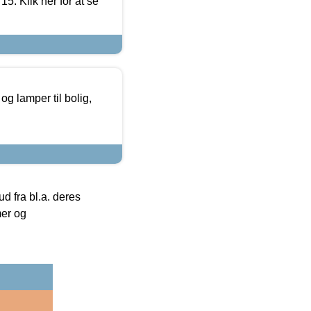
5. Klik her for at se
g lamper til bolig,
 fra bl.a. deres
mer og