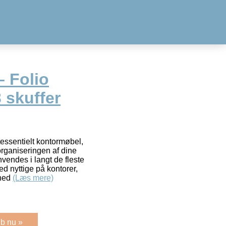
– Folio
 skuffer
ntessentielt kontormøbel,
organiseringen af dine
vendes i langt de fleste
d nyttige på kontorer,
mhed
(Læs mere)
b nu »