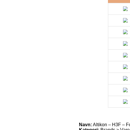
Navn:
Altikon – H3F – Fol
Kategori:
Brands > Vare