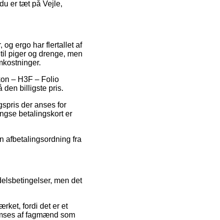
u er tæt på Vejle,
 og ergo har flertallet af
til piger og drenge, men
mkostninger.
ikon – H3F – Folio
 den billigste pris.
gspris der anses for
ngse betalingskort er
en afbetalingsordning fra
elsbetingelser, men det
ket, fordi det er et
nnemses af fagmænd som