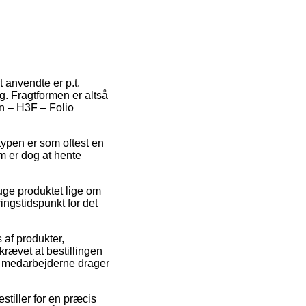
 anvendte er p.t.
g. Fragtformen er altså
on – H3F – Folio
stypen er som oftest en
m er dog at hente
uge produktet lige om
ingstidspunkt for det
 af produkter,
åkrævet at bestillingen
en medarbejderne drager
stiller for en præcis