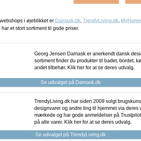
webshops i øjeblikket er
Damask.dk
,
TrendyLiving.dk
,
MyHomeM
 har et stort sortiment til gode priser.
Georg Jensen Damask er anerkendt dansk desig
sortiment finder du produkter til badet, bordet, 
andet tilbehør. Klik her for at se deres udvalg.
Se udvalget på Damask.dk
TrendyLiving.dk har siden 2009 solgt brugskunst, 
designvarer og andre ting til hjemmet via deres
mærkede og har gode anmeldelser på Trustpilot,
på alle varer. Klik her for at se deres udvalg.
Se udvalget på TrendyLiving.dk