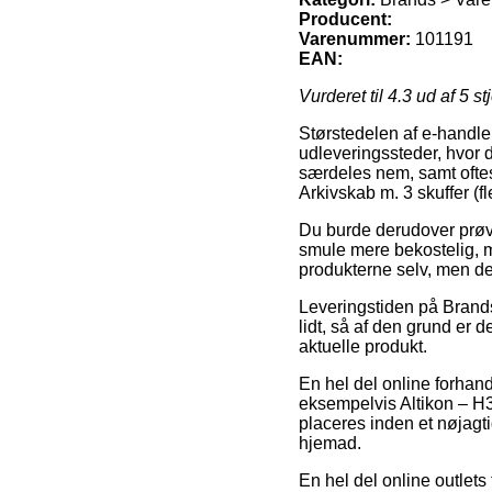
Producent:
Varenummer:
101191
EAN:
Vurderet til
4.3
ud af 5 st
Størstedelen af e-handle
udleveringssteder, hvor d
særdeles nem, samt oftest
Arkivskab m. 3 skuffer (fle
Du burde derudover prøve a
smule mere bekostelig, 
produkterne selv, men de
Leveringstiden på Brands
lidt, så af den grund er 
aktuelle produkt.
En hel del online forhan
eksempelvis Altikon – H3F
placeres inden et nøjagti
hjemad.
En hel del online outlets