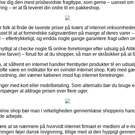
dse dig den mest prisbevidste fragttype, som gerne – uanset om d
ing – er at få leveret din ordre til en pakkeshop.
 folk at finde de laveste priser på tværs af internet virksomheder,
set til at at formindske salgsværdien på mange af deres varer – 
 – eftertrykkeligt, og endda nogle gange garantere fragt uden o
yttigt at checke nogle få online forretninger efter udsalg på Alt
ere farver) – forud for at du shopper, så man er skråsikker på at få
at såfremt en internet handler frembyder produkter til en udsal
 ofte være en indikator for en svindel internet shop. Køb med gæ
 ordning, der værner køberen imod fup internet forretninger.
linger med kort eller mobilbetaling. Som alternativ bør du bruge 
terspørger at afdrage prisen over flere uger.
online shop bør man i virkeligheden gennemlæse shoppens hand
nde arbejde.
ære at se nærmere på hvorvidt internet firmaet er medlem af e-mær
retningen føjer dansk lovgivning, tillige med at den hyppigt ge