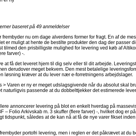
jerner baseret på
49
anmeldelser
r frembyder nu om dage alverdens former for fragt. En af de mest
et er muligt at hente de bestilte produkter den dag der passer di
 tilmed den prisbilligste mulighed for levering ved køb af Altik
re farver) -.
t få det leveret hjem til dig selv eller til dit arbejde. Levering
men derudover meget bekvem. Den mest betalelige leveringsfor
n løsning kræver at du lever nær e-forretningens arbejdslager.
 > Varen er ny er meget udslagsgivende når du absolut skal br
det naturligvis passende at du dobbelttjekker det estimerede lever
dlere annoncerer levering på blot en enkelt hverdag på massevis
 – Folio Arkivskab m. 3 skuffer (flere farver) -, hvilket dog er p
gt tidspunkt, således at de kan nå at få de nye varer fikset ind
 frembyder portofri levering, men i reglen er det påkrævet at du be