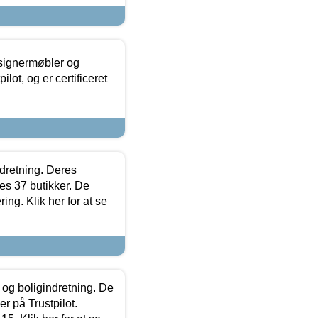
esignermøbler og
lot, og er certificeret
ndretning. Deres
s 37 butikker. De
ing. Klik her for at se
 og boligindretning. De
r på Trustpilot.