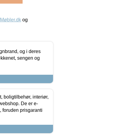
øbler.dk
og
nbrand, og i deres
køkkenet, sengen og
boligtilbehør, interiør,
 webshop. De er e-
 foruden prisgaranti