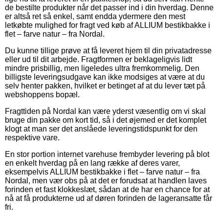
de bestilte produkter når det passer ind i din hverdag. Denne
er altså ret så enkel, samt endda ydermere den mest
letkøbte mulighed for fragt ved køb af ALLIUM bestikbakke i
flet – farve natur – fra Nordal.
Du kunne tillige prøve at få leveret hjem til din privatadresse
eller ud til dit arbejde. Fragtformen er beklageligvis lidt
mindre prisbillig, men ligeledes ultra fremkommelig. Den
billigste leveringsudgave kan ikke modsiges at være at du
selv henter pakken, hvilket er betinget af at du lever tæt på
webshoppens bopæl.
Fragttiden på Nordal kan være yderst væsentlig om vi skal
bruge din pakke om kort tid, så i det øjemed er det komplet
klogt at man ser det anslåede leveringstidspunkt for den
respektive vare.
En stor portion internet varehuse frembyder levering på blot
en enkelt hverdag på en lang række af deres varer,
eksempelvis ALLIUM bestikbakke i flet – farve natur – fra
Nordal, men vær obs på at det er forudsat at handlen laves
forinden et fast klokkeslæt, sådan at de har en chance for at
nå at få produkterne ud af døren forinden de lageransatte får
fri.