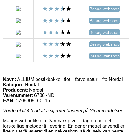
Besøg webshop
Besøg webshop
Besøg webshop
Besøg webshop
Besøg webshop
Navn:
ALLIUM bestikbakke i flet – farve natur – fra Nordal
Kategori:
Nordal
Producent:
Nordal
Varenummer:
6738 -ND
EAN:
5708309160115
Vurderet til
4.5
ud af 5 stjerner baseret på
38
anmeldelser
Mange webbutikker i Danmark giver i dag en hel del
forskellige metoder til levering. En der er meget anvendt er
lige nu at få leveret til en pakkeshop, så du selv kan hente