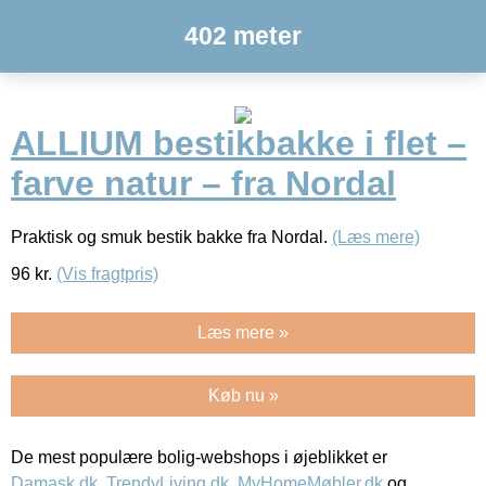
402 meter
ALLIUM bestikbakke i flet –
farve natur – fra Nordal
Praktisk og smuk bestik bakke fra Nordal.
(Læs mere)
96
kr.
(Vis fragtpris)
Læs mere »
Køb nu »
De mest populære bolig-webshops i øjeblikket er
Damask.dk
,
TrendyLiving.dk
,
MyHomeMøbler.dk
og