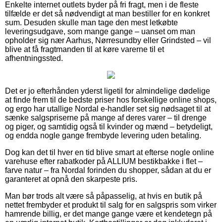
Enkelte internet outlets byder på fri fragt, men i de fleste
tilfælde er det så nødvendigt at man bestiller for en konkret
sum. Desuden skulle man tage den mest letkøbte
leveringsudgave, som mange gange – uanset om man
opholder sig nær Aarhus, Nørresundby eller Grindsted – vil
blive at få fragtmanden til at køre varerne til et
afhentningssted.
Det er jo efterhånden yderst ligetil for almindelige dødelige
at finde frem til de bedste priser hos forskellige online shops,
og ergo har utallige Nordal e-handler set sig nødsaget til at
sænke salgspriserne på mange af deres varer – til drenge
og piger, og samtidig også til kvinder og mænd – betydeligt,
og endda nogle gange frembyde levering uden betaling.
Dog kan det til hver en tid blive smart at efterse nogle online
varehuse efter rabatkoder på ALLIUM bestikbakke i flet –
farve natur – fra Nordal forinden du shopper, sådan at du er
garanteret at opnå den skarpeste pris.
Man bør trods alt være så påpasselig, at hvis en butik på
nettet frembyder et produkt til salg for en salgspris som virker
hamrende billig, er det mange gange være et kendetegn på