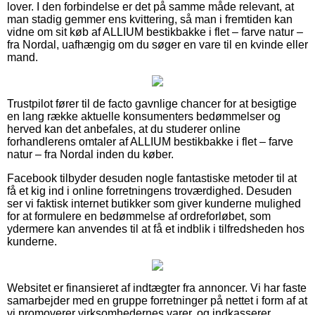
lover. I den forbindelse er det på samme måde relevant, at
man stadig gemmer ens kvittering, så man i fremtiden kan
vidne om sit køb af ALLIUM bestikbakke i flet – farve natur –
fra Nordal, uafhængig om du søger en vare til en kvinde eller
mand.
Trustpilot fører til de facto gavnlige chancer for at besigtige
en lang række aktuelle konsumenters bedømmelser og
herved kan det anbefales, at du studerer online
forhandlerens omtaler af ALLIUM bestikbakke i flet – farve
natur – fra Nordal inden du køber.
Facebook tilbyder desuden nogle fantastiske metoder til at
få et kig ind i online forretningens troværdighed. Desuden
ser vi faktisk internet butikker som giver kunderne mulighed
for at formulere en bedømmelse af ordreforløbet, som
ydermere kan anvendes til at få et indblik i tilfredsheden hos
kunderne.
Websitet er finansieret af indtægter fra annoncer. Vi har faste
samarbejder med en gruppe forretninger på nettet i form af at
vi promoverer virksomhedernes varer, og indkasserer