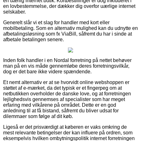
en uærlig internet butik. Kortbestillinger er dog inkluderet i
en lovbestemmelse, der dækker dig overfor uærlige internet
selskaber.
Generelt slår vi et slag for handler med kort eller
mobilbetaling. Som en alternativ mulighed kan du udnytte en
afbetalingsløsning som fx ViaBill, såfremt du har i sinde at
afbetale betalingen senere.
Inden folk handler i en Nordal forretning på nettet behøver
man på en vis måde gennemløbe deres forretningsvilkår,
dog er det bare ikke videre spændende.
Et nemt alternativ er at se hvorvidt online webshoppen er
støttet af e-mærket, da det typisk er et fingerpeg om at
netbutikken overholder de danske love, og at forretningen
lejlighedsvis gennemses af specialister som har meget
erfaring med vilkårene på området. Dette er en god
anledning til at få bistand, såfremt du bliver udsat for
dilemmaer som følge af dit køb.
Ligeså er det prisværdigt at køberen er vaks omkring de
mest relevante betingelser der kan influere på ordren, som
eksempelvis hvilken ombytningspolitik internet forretningen