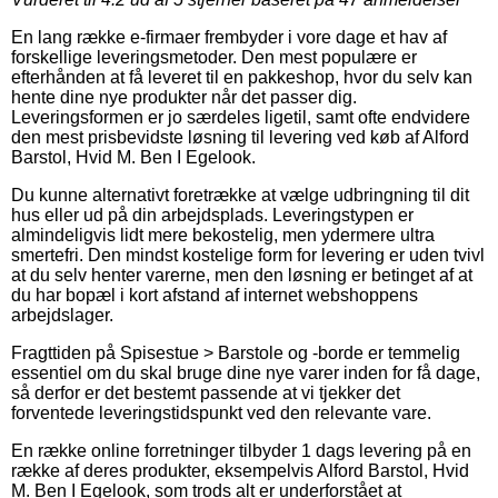
En lang række e-firmaer frembyder i vore dage et hav af
forskellige leveringsmetoder. Den mest populære er
efterhånden at få leveret til en pakkeshop, hvor du selv kan
hente dine nye produkter når det passer dig.
Leveringsformen er jo særdeles ligetil, samt ofte endvidere
den mest prisbevidste løsning til levering ved køb af Alford
Barstol, Hvid M. Ben I Egelook.
Du kunne alternativt foretrække at vælge udbringning til dit
hus eller ud på din arbejdsplads. Leveringstypen er
almindeligvis lidt mere bekostelig, men ydermere ultra
smertefri. Den mindst kostelige form for levering er uden tvivl
at du selv henter varerne, men den løsning er betinget af at
du har bopæl i kort afstand af internet webshoppens
arbejdslager.
Fragttiden på Spisestue > Barstole og -borde er temmelig
essentiel om du skal bruge dine nye varer inden for få dage,
så derfor er det bestemt passende at vi tjekker det
forventede leveringstidspunkt ved den relevante vare.
En række online forretninger tilbyder 1 dags levering på en
række af deres produkter, eksempelvis Alford Barstol, Hvid
M. Ben I Egelook, som trods alt er underforstået at