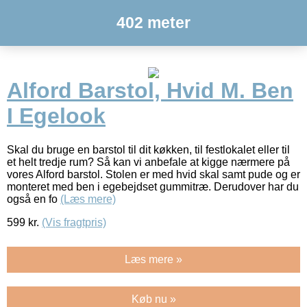
402 meter
Alford Barstol, Hvid M. Ben
I Egelook
Skal du bruge en barstol til dit køkken, til festlokalet eller til
et helt tredje rum? Så kan vi anbefale at kigge nærmere på
vores Alford barstol. Stolen er med hvid skal samt pude og er
monteret med ben i egebejdset gummitræ. Derudover har du
også en fo
(Læs mere)
599
kr.
(Vis fragtpris)
Læs mere »
Køb nu »