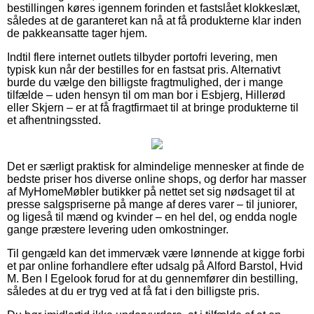
bestillingen køres igennem forinden et fastslået klokkeslæt,
således at de garanteret kan nå at få produkterne klar inden
de pakkeansatte tager hjem.
Indtil flere internet outlets tilbyder portofri levering, men
typisk kun når der bestilles for en fastsat pris. Alternativt
burde du vælge den billigste fragtmulighed, der i mange
tilfælde – uden hensyn til om man bor i Esbjerg, Hillerød
eller Skjern – er at få fragtfirmaet til at bringe produkterne til
et afhentningssted.
Det er særligt praktisk for almindelige mennesker at finde de
bedste priser hos diverse online shops, og derfor har masser
af MyHomeMøbler butikker på nettet set sig nødsaget til at
presse salgspriserne på mange af deres varer – til juniorer,
og ligeså til mænd og kvinder – en hel del, og endda nogle
gange præstere levering uden omkostninger.
Til gengæld kan det immervæk være lønnende at kigge forbi
et par online forhandlere efter udsalg på Alford Barstol, Hvid
M. Ben I Egelook forud for at du gennemfører din bestilling,
således at du er tryg ved at få fat i den billigste pris.