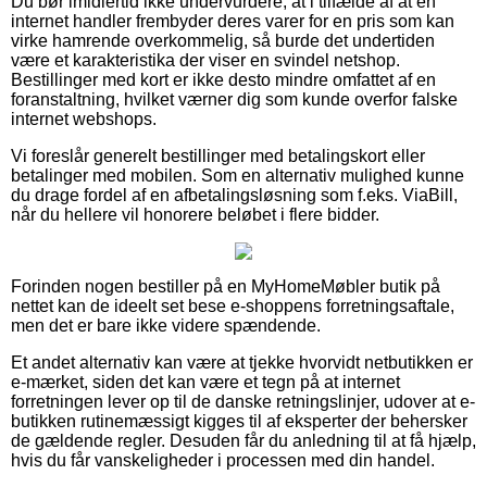
Du bør imidlertid ikke undervurdere, at i tilfælde af at en
internet handler frembyder deres varer for en pris som kan
virke hamrende overkommelig, så burde det undertiden
være et karakteristika der viser en svindel netshop.
Bestillinger med kort er ikke desto mindre omfattet af en
foranstaltning, hvilket værner dig som kunde overfor falske
internet webshops.
Vi foreslår generelt bestillinger med betalingskort eller
betalinger med mobilen. Som en alternativ mulighed kunne
du drage fordel af en afbetalingsløsning som f.eks. ViaBill,
når du hellere vil honorere beløbet i flere bidder.
Forinden nogen bestiller på en MyHomeMøbler butik på
nettet kan de ideelt set bese e-shoppens forretningsaftale,
men det er bare ikke videre spændende.
Et andet alternativ kan være at tjekke hvorvidt netbutikken er
e-mærket, siden det kan være et tegn på at internet
forretningen lever op til de danske retningslinjer, udover at e-
butikken rutinemæssigt kigges til af eksperter der behersker
de gældende regler. Desuden får du anledning til at få hjælp,
hvis du får vanskeligheder i processen med din handel.