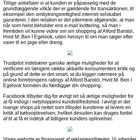
Tillige anbefaler vi at kunden er påpasselig med de
grundlæggende vilkår der er gældende for transaktionen, til
eksempel den ombytningsrettighed internet selskabet
garanterer. I den relation er det ydermere afgørende, at man
når som helst beholder ens e-mail kvittering, så man i
fremtiden vil kunne vidne om sin shopping af Alford Barstol,
Hvid M. Ben I Egelook, uden hensyn til om man søger efter
varer til en pige eller dreng.
Trustpilot indebærer ganske ærlige muligheder for at
verificere en længere række aktuelle konsumenters kritik og
på grund af dette er det smart, at du kigger nærmere på
online forretningens ratings af Alford Barstol, Hvid M. Ben I
Egelook forinden du færdiggør din shopping.
Facebook tilbyder dig for øvrigt ret så ærlige muligheder for
at få indsigt i netshoppens kundetilfredshed. I øvrigt er der
mange shops på nettet som tilbyder kunderne at levere en
kritik af købsoplevelsen, hvilket desuden kan drages fordel
af til at få et indtryk af tidligere kunders oplevelser.
Vores website er finansieret af reklameindtægter. Vi arbejder