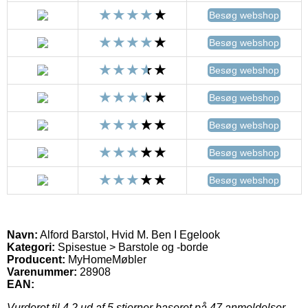
Besøg webshop
Besøg webshop
Besøg webshop
Besøg webshop
Besøg webshop
Besøg webshop
Besøg webshop
Navn:
Alford Barstol, Hvid M. Ben I Egelook
Kategori:
Spisestue > Barstole og -borde
Producent:
MyHomeMøbler
Varenummer:
28908
EAN:
Vurderet til
4.2
ud af 5 stjerner baseret på
47
anmeldelser