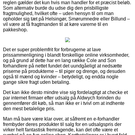
reglen gælder det kun hvis man handler for et præcist beløb.
Som alternativ burde du udse dig den prisbilligste
fragtmulighed, hvilket ofte – uden hensyn til om man
opholder sig tæt på Helsingør, Smørumnedre eller Billund –
vil være at få fragtmanden til at køre varerne til en
pakkeshop.
Det er super problemfrit for forbrugerne at lave
prissammenligning i blandt forskellige online virksomheder,
og på grund af dette har en lang række Cole and Son
forhandlere på nettet fundet det uundgåeligt at nedsætte
priserne på produkterne – til piger og drenge, og desuden
også til mænd og kvinder – betydeligt, og endda nogle
gange sikre fragt uden betaling.
Det kan ikke desto mindre vise sig fordelagtigt at checke et
par internet firmaer efter udsalg på Aldwych forinden du
gennemfører dit køb, så man ikke er i tvivl om at indhente
den mest betalelige pris.
Man må bare være klar over, at såfremt en e-forhandler
frembyder deres produkter til salg for en udsalgspris der
virker helt fantastisk fremragende, kan det ofte være et