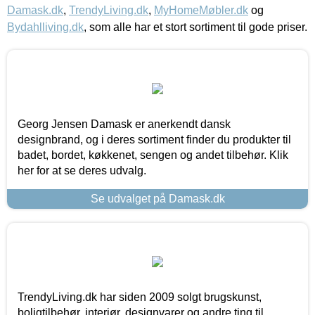
Damask.dk
,
TrendyLiving.dk
,
MyHomeMøbler.dk
og
Bydahlliving.dk
, som alle har et stort sortiment til gode priser.
Georg Jensen Damask er anerkendt dansk
designbrand, og i deres sortiment finder du produkter til
badet, bordet, køkkenet, sengen og andet tilbehør. Klik
her for at se deres udvalg.
Se udvalget på Damask.dk
TrendyLiving.dk har siden 2009 solgt brugskunst,
boligtilbehør, interiør, designvarer og andre ting til