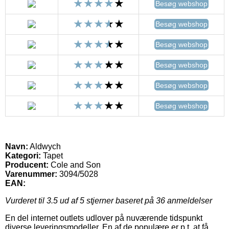
Besøg webshop
Besøg webshop
Besøg webshop
Besøg webshop
Besøg webshop
Besøg webshop
Navn:
Aldwych
Kategori:
Tapet
Producent:
Cole and Son
Varenummer:
3094/5028
EAN:
Vurderet til
3.5
ud af 5 stjerner baseret på
36
anmeldelser
En del internet outlets udlover på nuværende tidspunkt
diverse leveringsmodeller. En af de populære er p.t. at få