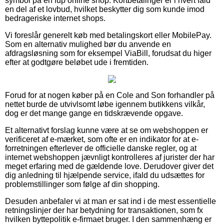
symbol på en fup online shop. Kortbetalinger er i hvert fald
en del af et lovbud, hvilket beskytter dig som kunde imod
bedrageriske internet shops.
Vi foreslår generelt køb med betalingskort eller MobilePay.
Som en alternativ mulighed bør du anvende en
afdragsløsning som for eksempel ViaBill, forudsat du higer
efter at godtgøre beløbet ude i fremtiden.
Forud for at nogen køber på en Cole and Son forhandler på
nettet burde de utvivlsomt løbe igennem butikkens vilkår,
dog er det mange gange en tidskrævende opgave.
Et alternativt forslag kunne være at se om webshoppen er
verificeret af e-mærket, som ofte er en indikator for at e-
forretningen efterlever de officielle danske regler, og at
internet webshoppen jævnligt kontrolleres af jurister der har
meget erfaring med de gældende love. Derudover giver det
dig anledning til hjælpende service, ifald du udsættes for
problemstillinger som følge af din shopping.
Desuden anbefaler vi at man er sat ind i de mest essentielle
retningslinjer der har betydning for transaktionen, som fx
hvilken byttepolitik e-firmaet bruger. I den sammenhæng er