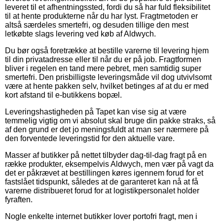
leveret til et afhentningssted, fordi du så har fuld fleksibilitet
til at hente produkterne når du har lyst. Fragtmetoden er
altså særdeles smertefri, og desuden tillige den mest
letkøbte slags levering ved køb af Aldwych.
Du bør også foretrække at bestille varerne til levering hjem
til din privatadresse eller til når du er på job. Fragtformen
bliver i regelen en tand mere pebret, men samtidig super
smertefri. Den prisbilligste leveringsmåde vil dog utvivlsomt
være at hente pakken selv, hvilket betinges af at du er med
kort afstand til e-butikkens bopæl.
Leveringshastigheden på Tapet kan vise sig at være
temmelig vigtig om vi absolut skal bruge din pakke straks, så
af den grund er det jo meningsfuldt at man ser nærmere på
den forventede leveringstid for den aktuelle vare.
Masser af butikker på nettet tilbyder dag-til-dag fragt på en
række produkter, eksempelvis Aldwych, men vær på vagt da
det er påkrævet at bestillingen køres igennem forud for et
fastslået tidspunkt, således at de garanteret kan nå at få
varerne distribueret forud for at logistikpersonalet holder
fyraften.
Nogle enkelte internet butikker lover portofri fragt, men i