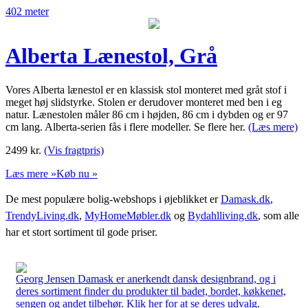
402 meter
Alberta Lænestol, Grå
Vores Alberta lænestol er en klassisk stol monteret med gråt stof i
meget høj slidstyrke. Stolen er derudover monteret med ben i eg
natur. Lænestolen måler 86 cm i højden, 86 cm i dybden og er 97
cm lang. Alberta-serien fås i flere modeller. Se flere her.
(Læs mere)
2499
kr.
(Vis fragtpris)
Læs mere »
Køb nu »
De mest populære bolig-webshops i øjeblikket er
Damask.dk
,
TrendyLiving.dk
,
MyHomeMøbler.dk
og
Bydahlliving.dk
, som alle
har et stort sortiment til gode priser.
Georg Jensen Damask er anerkendt dansk designbrand, og i
deres sortiment finder du produkter til badet, bordet, køkkenet,
sengen og andet tilbehør. Klik her for at se deres udvalg.