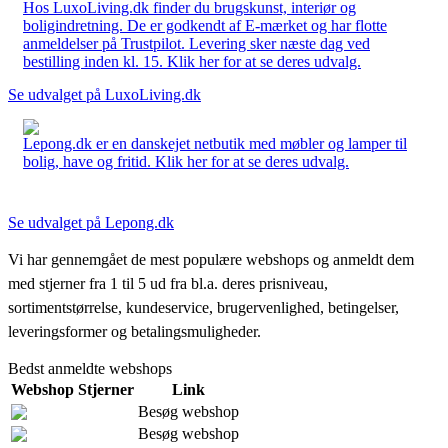
Hos LuxoLiving.dk finder du brugskunst, interiør og
boligindretning. De er godkendt af E-mærket og har flotte
anmeldelser på Trustpilot. Levering sker næste dag ved
bestilling inden kl. 15. Klik her for at se deres udvalg.
Se udvalget på LuxoLiving.dk
Lepong.dk er en danskejet netbutik med møbler og lamper til
bolig, have og fritid. Klik her for at se deres udvalg.
Se udvalget på Lepong.dk
Vi har gennemgået de mest populære webshops og anmeldt dem
med stjerner fra 1 til 5 ud fra bl.a. deres prisniveau,
sortimentstørrelse, kundeservice, brugervenlighed, betingelser,
leveringsformer og betalingsmuligheder.
Bedst anmeldte webshops
Webshop
Stjerner
Link
Besøg webshop
Besøg webshop