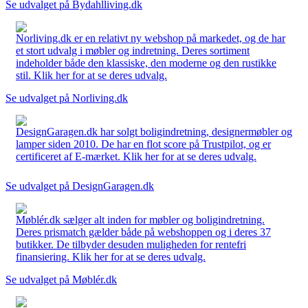
Se udvalget på Bydahlliving.dk
Norliving.dk er en relativt ny webshop på markedet, og de har
et stort udvalg i møbler og indretning. Deres sortiment
indeholder både den klassiske, den moderne og den rustikke
stil. Klik her for at se deres udvalg.
Se udvalget på Norliving.dk
DesignGaragen.dk har solgt boligindretning, designermøbler og
lamper siden 2010. De har en flot score på Trustpilot, og er
certificeret af E-mærket. Klik her for at se deres udvalg.
Se udvalget på DesignGaragen.dk
Møblér.dk sælger alt inden for møbler og boligindretning.
Deres prismatch gælder både på webshoppen og i deres 37
butikker. De tilbyder desuden muligheden for rentefri
finansiering. Klik her for at se deres udvalg.
Se udvalget på Møblér.dk