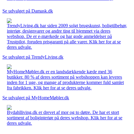
Se udvalget på Damask.dk
TrendyLiving.dk har siden 2009 solgt brugskunst, boligtilbehør,
interiør, designvarer og andre ting til hjemmet via deres
webshop. De er e-mærkede og har gode anmeldelser på
Trustpilot, foruden prisgaranti på alle varer. Klik her for at se
deres udvalg.
Se udvalget på TrendyLiving.dk
MyHomeMøbler.dk er en landsdækkende kæde med 36
butikker. 80 % af deres sortiment på webshoppen kan leveres
inden for 1 uge, og mange af produkterne kommer fuld samlet
fra fabrikken. Klik her for at se deres udvalg.
Se udvalget på MyHomeMøbler.dk
Bydahlliving.dk er drevet af mor og to døtre. De har et stort
sortiment af boliginteriør på deres webshop. Klik her for at se
deres udvalg.