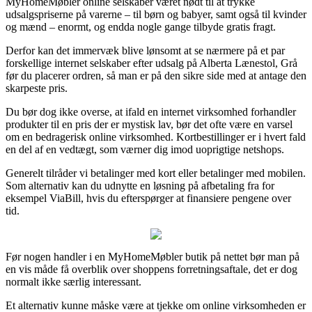
MyHomeMøbler online selskaber været nødt til at trykke
udsalgspriserne på varerne – til børn og babyer, samt også til kvinder
og mænd – enormt, og endda nogle gange tilbyde gratis fragt.
Derfor kan det immervæk blive lønsomt at se nærmere på et par
forskellige internet selskaber efter udsalg på Alberta Lænestol, Grå
før du placerer ordren, så man er på den sikre side med at antage den
skarpeste pris.
Du bør dog ikke overse, at ifald en internet virksomhed forhandler
produkter til en pris der er mystisk lav, bør det ofte være en varsel
om en bedragerisk online virksomhed. Kortbestillinger er i hvert fald
en del af en vedtægt, som værner dig imod uoprigtige netshops.
Generelt tilråder vi betalinger med kort eller betalinger med mobilen.
Som alternativ kan du udnytte en løsning på afbetaling fra for
eksempel ViaBill, hvis du efterspørger at finansiere pengene over
tid.
Før nogen handler i en MyHomeMøbler butik på nettet bør man på
en vis måde få overblik over shoppens forretningsaftale, det er dog
normalt ikke særlig interessant.
Et alternativ kunne måske være at tjekke om online virksomheden er