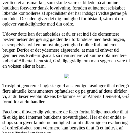
verificeret af e-mærket, som skulle være et billede på at online
butikken forsvarer dansk lovgivning, foruden at internet selskabet
løbende kontrolleres af specialister der har indsigt i vedtægterne på
området. Desuden giver det dig mulighed for bistand, såfremt du
oplever vanskeligheder med din ordre.
Udover dette kan det anbefales at du er sat ind i de elementære
bestemmelser der gør sig gældende i forbindelse med bestillingen,
eksempelvis hvilken ombytningsrettighed online forhandleren
bruger. Derfor er det ydermere afgørende, at man til enhver tid
gemmer ens kvitteringsmail, så man senere vil kunne dokumentere
købet af Alberta Lænestol, Grå, ligegyldigt om man søger en vare til
en voksen eller et barn.
Trustpilot genererer i højeste grad anstændige løsninger til at eftergå
flere aktuelle konsumenters opfattelser og på grund af dette tilråder
vi, at du læser webbutikkens bedømmelser af Alberta Lænestol, Grå
forud for at du handler.
Facebook tilbyder dig ydermere de facto fortræffelige metoder til at
få et kig ind i internet butikkens troværdighed. Her er der endda e-
shops som giver kunderne mulighed for at udfærdige en evaluering
af ordreforløbet, som ydermere kan benyttes til at få et indtryk af