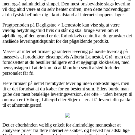
men også ualmindeligt simpel. Den mest prisbevidste slags levering
vil dog altid være at du selv henter ordren, men dette nødvendiggør
at du fysisk befinder dig i kort afstand af internet shoppens lager.
Fragtperioden på Dagligstue > Lænestole kan vise sig at være
vældig betydningsfuld hvis du står og skal bruge varen om et
øjeblik, og af den grund er det forholdsvis centralt at du gransker det
anslåede leveringstidspunkt for det pågældende produkt.
Masser af internet firmaer garanterer levering på næste hverdag på
massevis af produkter, eksempelvis Alberta Lænestol, Grå, men det
forudsætter at du bestiller tidligere end et nøjagtigt klokkeslæt, med
hensynstagen til at de kan nå at få ordren sendt afsted forinden
personalet får fri.
Flere firmaer på nettet frembyder levering uden omkostninger, men
tit er det forudsat at du køber for en bestemt sum. Ellers burde man
gribe den mest betalelige leveringsversion, der ofte – uden hensyn til
om man er i Viborg, Lillerød eller Skjern – er at få leveret din pakke
til et afhentningssted.
Det er efterhånden vældig enkelt for almindelige mennesker at
analysere priser fra flere internet selskaber, og herved har adskillige