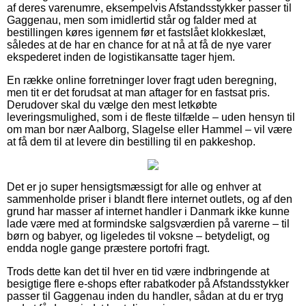
af deres varenumre, eksempelvis Afstandsstykker passer til
Gaggenau, men som imidlertid står og falder med at
bestillingen køres igennem før et fastslået klokkeslæt,
således at de har en chance for at nå at få de nye varer
ekspederet inden de logistikansatte tager hjem.
En række online forretninger lover fragt uden beregning,
men tit er det forudsat at man aftager for en fastsat pris.
Derudover skal du vælge den mest letkøbte
leveringsmulighed, som i de fleste tilfælde – uden hensyn til
om man bor nær Aalborg, Slagelse eller Hammel – vil være
at få dem til at levere din bestilling til en pakkeshop.
Det er jo super hensigtsmæssigt for alle og enhver at
sammenholde priser i blandt flere internet outlets, og af den
grund har masser af internet handler i Danmark ikke kunne
lade være med at formindske salgsværdien på varerne – til
børn og babyer, og ligeledes til voksne – betydeligt, og
endda nogle gange præstere portofri fragt.
Trods dette kan det til hver en tid være indbringende at
besigtige flere e-shops efter rabatkoder på Afstandsstykker
passer til Gaggenau inden du handler, sådan at du er tryg