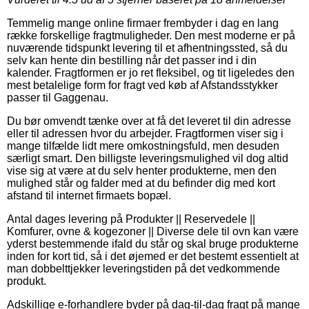
Temmelig mange online firmaer frembyder i dag en lang
række forskellige fragtmuligheder. Den mest moderne er på
nuværende tidspunkt levering til et afhentningssted, så du
selv kan hente din bestilling når det passer ind i din
kalender. Fragtformen er jo ret fleksibel, og tit ligeledes den
mest betalelige form for fragt ved køb af Afstandsstykker
passer til Gaggenau.
Du bør omvendt tænke over at få det leveret til din adresse
eller til adressen hvor du arbejder. Fragtformen viser sig i
mange tilfælde lidt mere omkostningsfuld, men desuden
særligt smart. Den billigste leveringsmulighed vil dog altid
vise sig at være at du selv henter produkterne, men den
mulighed står og falder med at du befinder dig med kort
afstand til internet firmaets bopæl.
Antal dages levering på Produkter || Reservedele ||
Komfurer, ovne & kogezoner || Diverse dele til ovn kan være
yderst bestemmende ifald du står og skal bruge produkterne
inden for kort tid, så i det øjemed er det bestemt essentielt at
man dobbelttjekker leveringstiden på det vedkommende
produkt.
Adskillige e-forhandlere byder på dag-til-dag fragt på mange