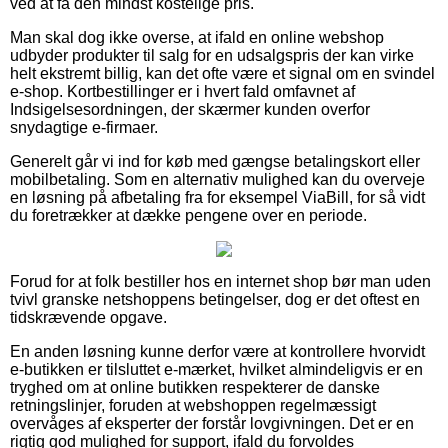
ved at få den mindst kostelige pris.
Man skal dog ikke overse, at ifald en online webshop
udbyder produkter til salg for en udsalgspris der kan virke
helt ekstremt billig, kan det ofte være et signal om en svindel
e-shop. Kortbestillinger er i hvert fald omfavnet af
Indsigelsesordningen, der skærmer kunden overfor
snydagtige e-firmaer.
Generelt går vi ind for køb med gængse betalingskort eller
mobilbetaling. Som en alternativ mulighed kan du overveje
en løsning på afbetaling fra for eksempel ViaBill, for så vidt
du foretrækker at dække pengene over en periode.
Forud for at folk bestiller hos en internet shop bør man uden
tvivl granske netshoppens betingelser, dog er det oftest en
tidskrævende opgave.
En anden løsning kunne derfor være at kontrollere hvorvidt
e-butikken er tilsluttet e-mærket, hvilket almindeligvis er en
tryghed om at online butikken respekterer de danske
retningslinjer, foruden at webshoppen regelmæssigt
overvåges af eksperter der forstår lovgivningen. Det er en
rigtig god mulighed for support, ifald du forvoldes