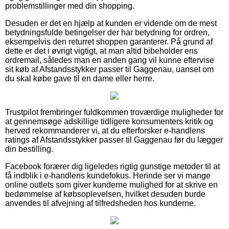
problemstillinger med din shopping.
Desuden er det en hjælp at kunden er vidende om de mest
betydningsfulde betingelser der har betydning for ordren,
eksempelvis den returret shoppen garanterer. På grund af
dette er det i øvrigt vigtigt, at man altid bibeholder ens
ordremail, således man en anden gang vil kunne eftervise
sit køb af Afstandsstykker passer til Gaggenau, uanset om
du skal købe gave til en dame eller herre.
Trustpilot frembringer fuldkommen troværdige muligheder for
at gennemsøge adskillige tidligere konsumenters kritik og
herved rekommanderer vi, at du efterforsker e-handlens
ratings af Afstandsstykker passer til Gaggenau før du lægger
din bestilling.
Facebook forærer dig ligeledes rigtig gunstige metoder til at
få indblik i e-handlens kundefokus. Herinde ser vi mange
online outlets som giver kunderne mulighed for at skrive en
bedømmelse af købsoplevelsen, hvilket desuden burde
anvendes til afvejning af tilfredsheden hos kunderne.