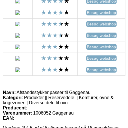
Besøg webshop
Besøg webshop
Besøg webshop
Besøg webshop
Besøg webshop
Besøg webshop
Besøg webshop
Navn:
Afstandsstykker passer til Gaggenau
Kategori:
Produkter || Reservedele || Komfurer, ovne &
kogezoner || Diverse dele til ovn
Producent:
Varenummer:
1006052 Gaggenau
EAN:
Vurderet til
4.5
ud af 5 stjerner baseret på
18
anmeldelser