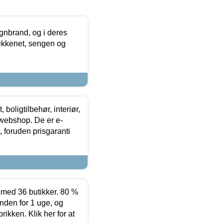
nbrand, og i deres
køkkenet, sengen og
boligtilbehør, interiør,
 webshop. De er e-
 foruden prisgaranti
ed 36 butikker. 80 %
nden for 1 uge, og
ikken. Klik her for at