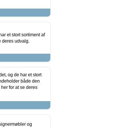
ar et stort sortiment af
e deres udvalg.
t, og de har et stort
 indeholder både den
 her for at se deres
esignermøbler og