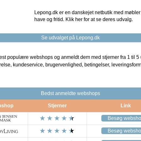
Lepong.dk er en danskejet netbutik med møbler o
have og fritid. Klik her for at se deres udvalg.
Se udvalget på Lepong.dk
t populære webshops og anmeldt dem med stjerner fra 1 til 5 ud
rrelse, kundeservice, brugervenlighed, betingelser, leveringsfor
Bedst anmeldte webshops
bshop
Stjerner
Link
Besøg websh
Besøg websh