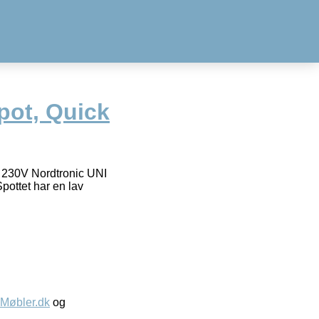
pot, Quick
f 230V Nordtronic UNI
ottet har en lav
øbler.dk
og