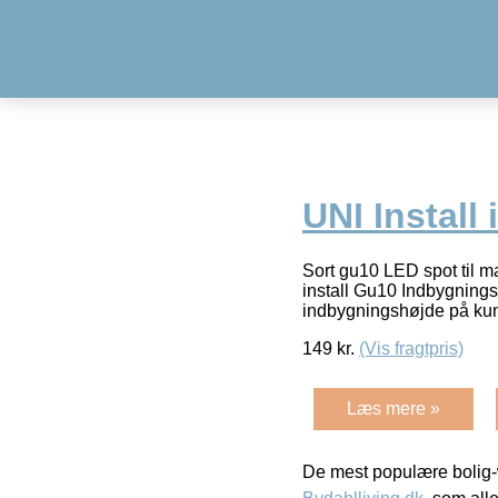
UNI Install
Sort gu10 LED spot til m
install Gu10 Indbygning
indbygningshøjde på ku
149
kr.
(Vis fragtpris)
Læs mere »
De mest populære bolig-