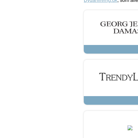
Bydahlliving.dk
, som alle