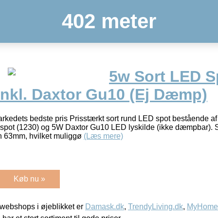
402 meter
5w Sort LED S
 inkl. Daxtor Gu10 (Ej Dæmp)
arkedets bedste pris Prisstærkt sort rund LED spot bestående a
sspot (1230) og 5W Daxtor Gu10 LED lyskilde (ikke dæmpbar). Sp
n 63mm, hvilket muliggø
(Læs mere)
Køb nu »
webshops i øjeblikket er
Damask.dk
,
TrendyLiving.dk
,
MyHomeM