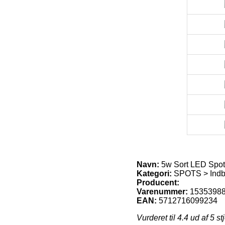
Navn:
5w Sort LED Spot,
Kategori:
SPOTS > Indby
Producent:
Varenummer:
1535398
EAN:
5712716099234
Vurderet til
4.4
ud af 5 st