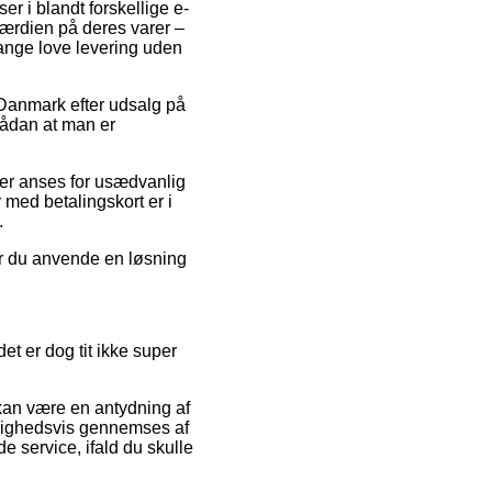
er i blandt forskellige e-
værdien på deres varer –
gange love levering uden
 Danmark efter udsalg på
sådan at man er
 der anses for usædvanlig
r med betalingskort er i
.
ør du anvende en løsning
t er dog tit ikke super
kan være en antydning af
jlighedsvis gennemses af
 service, ifald du skulle