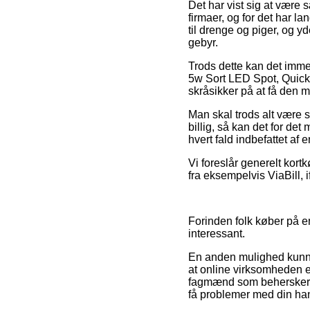
Det har vist sig at være 
firmaer, og for det har l
til drenge og piger, og y
gebyr.
Trods dette kan det imm
5w Sort LED Spot, Quick 
skråsikker på at få den me
Man skal trods alt være s
billig, så kan det for de
hvert fald indbefattet af
Vi foreslår generelt kor
fra eksempelvis ViaBill, 
Forinden folk køber på e
interessant.
En anden mulighed kunne
at online virksomheden e
fagmænd som behersker lo
få problemer med din ha