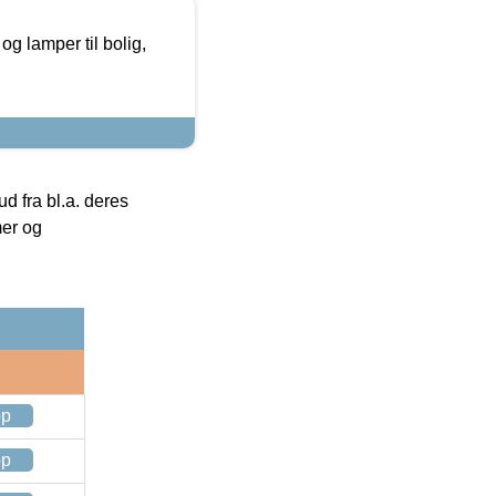
g lamper til bolig,
 fra bl.a. deres
mer og
op
op