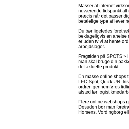
Masser af internet virks
nuværende tidspunkt afhen
præcis når det passer di
betalelige type af lever
Du bør ligeledes foretræk
beklageligvis en anelse 
er uden tvivl at hente o
arbejdslager.
Fragttiden på SPOTS > I
man skal bruge din pakke 
det aktuelle produkt.
En masse online shops ti
LED Spot, Quick UNI Ins
ordren gennemføres tidli
afsted før logistikmedarb
Flere online webshops gar
Desuden bør man foretræk
Horsens, Vordingborg eller