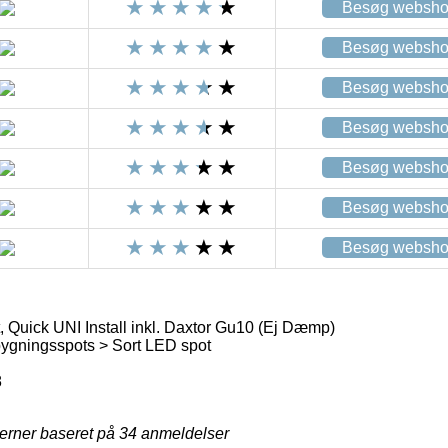
Besøg websh
Besøg websh
Besøg websh
Besøg websh
Besøg websh
Besøg websh
Besøg websh
 Quick UNI Install inkl. Daxtor Gu10 (Ej Dæmp)
gningsspots > Sort LED spot
8
jerner baseret på
34
anmeldelser