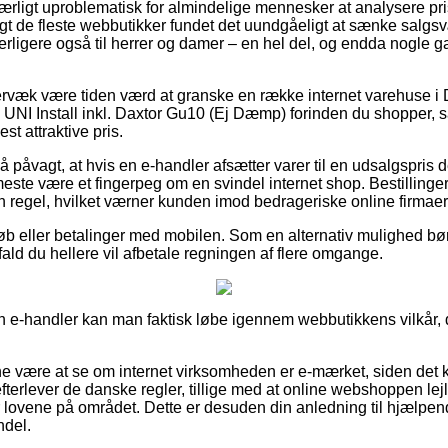
særligt uproblematisk for almindelige mennesker at analysere pris
angt de fleste webbutikker fundet det uundgåeligt at sænke salgs
derligere også til herrer og damer – en hel del, og endda nogle 
ervæk være tiden værd at granske en række internet varehuse i
UNI Install inkl. Daxtor Gu10 (Ej Dæmp) forinden du shopper, 
st attraktive pris.
å påvagt, at hvis en e-handler afsætter varer til en udsalgspris
t meste være et fingerpeg om en svindel internet shop. Bestillinge
 en regel, hvilket værner kunden imod bedrageriske online firmaer
tkøb eller betalinger med mobilen. Som en alternativ mulighed b
ifald du hellere vil afbetale regningen af flere omgange.
n e-handler kan man faktisk løbe igennem webbutikkens vilkår, de
 være at se om internet virksomheden er e-mærket, siden det 
fterlever de danske regler, tillige med at online webshoppen le
vene på området. Dette er desuden din anledning til hjælpende
ndel.