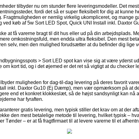
omheder tilbyder nu om stunder flere leveringsmodeller. Det mes
tningssteder, fordi det så er super fleksibelt for dig at kunne 
g. Fragtmuligheden er nemlig virkelig ukompliceret, og mange 
ing ved køb af 5w Sort LED Spot, Quick UNI Install inkl. Daxtor 
ke at få varerne bragt til dit hus eller ud på din arbejdsplads. M
mere omkostningsfuld, men endda ultra fleksibel. Den mest bet
rdren selv, men den mulighed forudsætter at du befinder dig lige
ndbygningsspots > Sort LED spot kan vise sig at være yderst u
om kort tid, og i det øjemed er det ret så vigtigt at du checker 
lbyder muligheden for dag-til-dag levering på deres favorit vare
tall inkl. Daxtor Gu10 (Ej Dæmp), men vær opmærksom på at det
gere end et konkret klokkeslæt, så de højst sandsynligt kan nå a
ejderne har fyraften.
anterer gratis levering, men typisk stiller det krav om at der aft
ke den mest betalelige metode til levering, hvilket typisk – hva
 Tønder – er at få fragtfirmaet til at levere varerne til et afhent