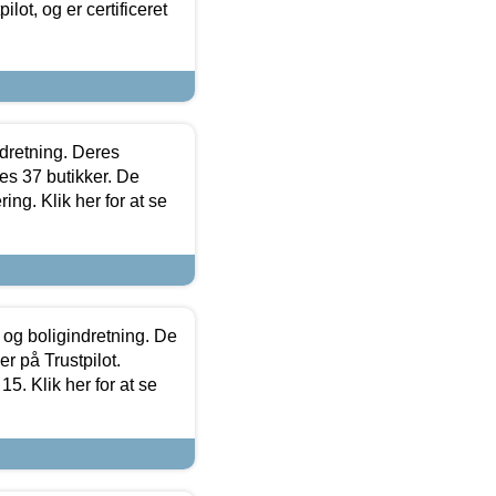
lot, og er certificeret
ndretning. Deres
s 37 butikker. De
ing. Klik her for at se
 og boligindretning. De
r på Trustpilot.
5. Klik her for at se