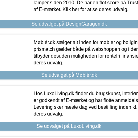
lamper siden 2010. De har en flot score på Trustpi
af E-mærket. Klik her for at se deres udvalg.
Se udvalget på DesignGaragen.dk
Møblér.dk sælger alt inden for møbler og boligi
prismatch gælder både på webshoppen og i dere
tilbyder desuden muligheden for rentefri finansier
deres udvalg.
Se udvalget på Møblér.dk
Hos LuxoLiving.dk finder du brugskunst, interiør
er godkendt af E-mærket og har flotte anmeldelse
Levering sker næste dag ved bestilling inden kl. 1
deres udvalg.
Se udvalget på LuxoLiving.dk