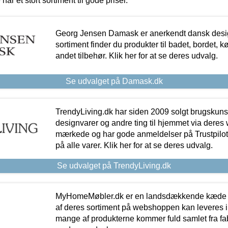
 har et stort sortiment til gode priser.
Georg Jensen Damask er anerkendt dansk desig
sortiment finder du produkter til badet, bordet, 
andet tilbehør. Klik her for at se deres udvalg.
Se udvalget på Damask.dk
TrendyLiving.dk har siden 2009 solgt brugskunst, 
designvarer og andre ting til hjemmet via deres
mærkede og har gode anmeldelser på Trustpilot,
på alle varer. Klik her for at se deres udvalg.
Se udvalget på TrendyLiving.dk
MyHomeMøbler.dk er en landsdækkende kæde m
af deres sortiment på webshoppen kan leveres i
mange af produkterne kommer fuld samlet fra fabr