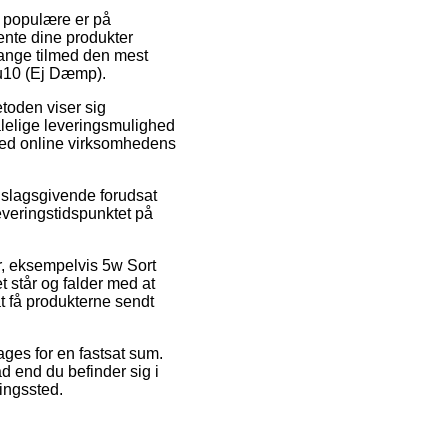
t populære er på
hente dine produkter
gange tilmed den mest
Gu10 (Ej Dæmp).
etoden viser sig
alelige leveringsmulighed
 ved online virksomhedens
dslagsgivende forudsat
leveringstidspunktet på
r, eksempelvis 5w Sort
 står og falder med at
t få produkterne sendt
ages for en fastsat sum.
d end du befinder sig i
ningssted.