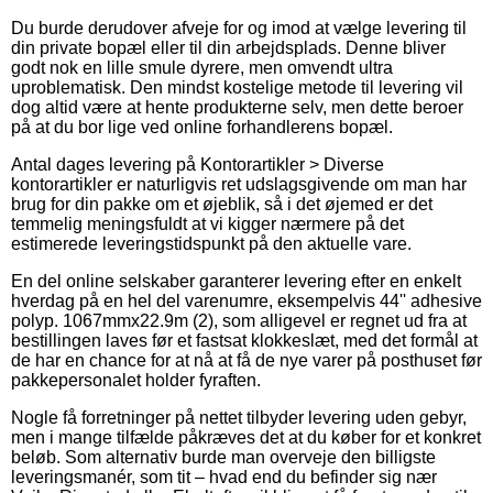
Du burde derudover afveje for og imod at vælge levering til
din private bopæl eller til din arbejdsplads. Denne bliver
godt nok en lille smule dyrere, men omvendt ultra
uproblematisk. Den mindst kostelige metode til levering vil
dog altid være at hente produkterne selv, men dette beroer
på at du bor lige ved online forhandlerens bopæl.
Antal dages levering på Kontorartikler > Diverse
kontorartikler er naturligvis ret udslagsgivende om man har
brug for din pakke om et øjeblik, så i det øjemed er det
temmelig meningsfuldt at vi kigger nærmere på det
estimerede leveringstidspunkt på den aktuelle vare.
En del online selskaber garanterer levering efter en enkelt
hverdag på en hel del varenumre, eksempelvis 44'' adhesive
polyp. 1067mmx22.9m (2), som alligevel er regnet ud fra at
bestillingen laves før et fastsat klokkeslæt, med det formål at
de har en chance for at nå at få de nye varer på posthuset før
pakkepersonalet holder fyraften.
Nogle få forretninger på nettet tilbyder levering uden gebyr,
men i mange tilfælde påkræves det at du køber for et konkret
beløb. Som alternativ burde man overveje den billigste
leveringsmanér, som tit – hvad end du befinder sig nær