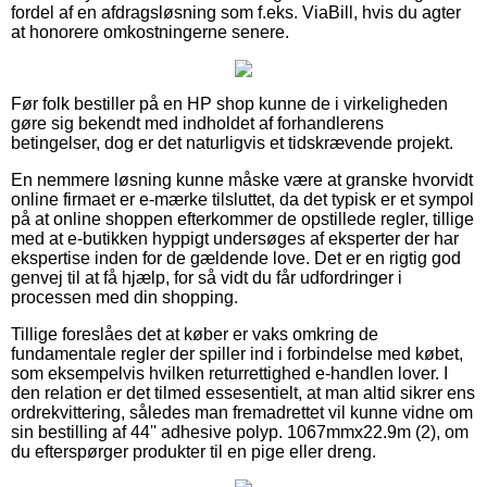
fordel af en afdragsløsning som f.eks. ViaBill, hvis du agter
at honorere omkostningerne senere.
Før folk bestiller på en HP shop kunne de i virkeligheden
gøre sig bekendt med indholdet af forhandlerens
betingelser, dog er det naturligvis et tidskrævende projekt.
En nemmere løsning kunne måske være at granske hvorvidt
online firmaet er e-mærke tilsluttet, da det typisk er et sympol
på at online shoppen efterkommer de opstillede regler, tillige
med at e-butikken hyppigt undersøges af eksperter der har
ekspertise inden for de gældende love. Det er en rigtig god
genvej til at få hjælp, for så vidt du får udfordringer i
processen med din shopping.
Tillige foreslåes det at køber er vaks omkring de
fundamentale regler der spiller ind i forbindelse med købet,
som eksempelvis hvilken returrettighed e-handlen lover. I
den relation er det tilmed essesentielt, at man altid sikrer ens
ordrekvittering, således man fremadrettet vil kunne vidne om
sin bestilling af 44'' adhesive polyp. 1067mmx22.9m (2), om
du efterspørger produkter til en pige eller dreng.