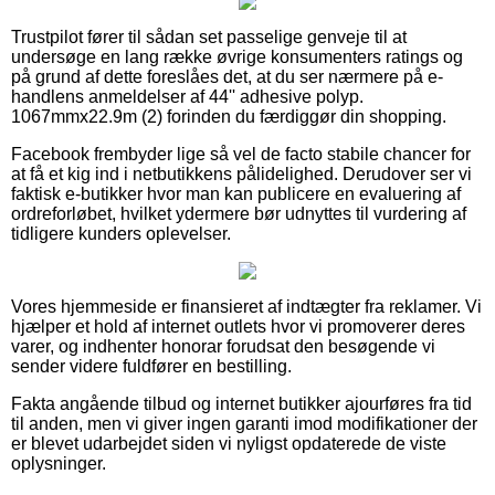
Trustpilot fører til sådan set passelige genveje til at
undersøge en lang række øvrige konsumenters ratings og
på grund af dette foreslåes det, at du ser nærmere på e-
handlens anmeldelser af 44'' adhesive polyp.
1067mmx22.9m (2) forinden du færdiggør din shopping.
Facebook frembyder lige så vel de facto stabile chancer for
at få et kig ind i netbutikkens pålidelighed. Derudover ser vi
faktisk e-butikker hvor man kan publicere en evaluering af
ordreforløbet, hvilket ydermere bør udnyttes til vurdering af
tidligere kunders oplevelser.
Vores hjemmeside er finansieret af indtægter fra reklamer. Vi
hjælper et hold af internet outlets hvor vi promoverer deres
varer, og indhenter honorar forudsat den besøgende vi
sender videre fuldfører en bestilling.
Fakta angående tilbud og internet butikker ajourføres fra tid
til anden, men vi giver ingen garanti imod modifikationer der
er blevet udarbejdet siden vi nyligst opdaterede de viste
oplysninger.