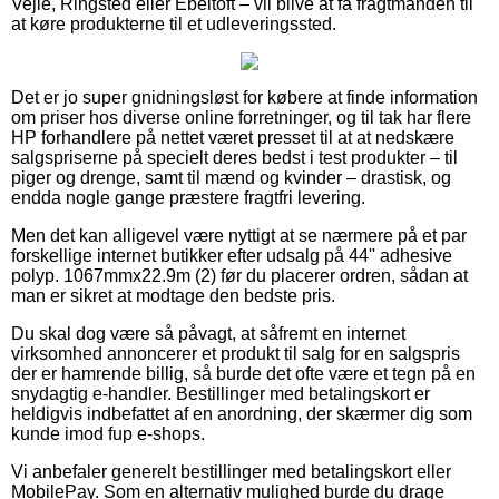
Vejle, Ringsted eller Ebeltoft – vil blive at få fragtmanden til
at køre produkterne til et udleveringssted.
Det er jo super gnidningsløst for købere at finde information
om priser hos diverse online forretninger, og til tak har flere
HP forhandlere på nettet været presset til at at nedskære
salgspriserne på specielt deres bedst i test produkter – til
piger og drenge, samt til mænd og kvinder – drastisk, og
endda nogle gange præstere fragtfri levering.
Men det kan alligevel være nyttigt at se nærmere på et par
forskellige internet butikker efter udsalg på 44'' adhesive
polyp. 1067mmx22.9m (2) før du placerer ordren, sådan at
man er sikret at modtage den bedste pris.
Du skal dog være så påvagt, at såfremt en internet
virksomhed annoncerer et produkt til salg for en salgspris
der er hamrende billig, så burde det ofte være et tegn på en
snydagtig e-handler. Bestillinger med betalingskort er
heldigvis indbefattet af en anordning, der skærmer dig som
kunde imod fup e-shops.
Vi anbefaler generelt bestillinger med betalingskort eller
MobilePay. Som en alternativ mulighed burde du drage