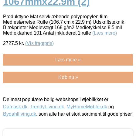
1067mmx22.9m (2)
Produkttype Mat selvklæbende polypropylen film
Mediestørrelse Rulle (106,7 cm x 22,9 m) Udskriftsteknik
Blækprinter Medievægt 168 g/m2 Medietykkelse 8.5 mil
Medieklarhed 101 Antal inkluderet 1 rulle
(Læs mere)
2727.5
kr.
(Vis fragtpris)
Læs mere »
Køb nu »
De mest populære bolig-webshops i øjeblikket er
Damask.dk
,
TrendyLiving.dk
,
MyHomeMøbler.dk
og
Bydahlliving.dk
, som alle har et stort sortiment til gode priser.