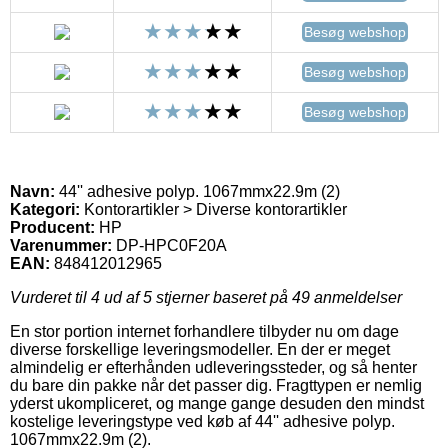
Besøg webshop
Besøg webshop
Besøg webshop
Navn:
44'' adhesive polyp. 1067mmx22.9m (2)
Kategori:
Kontorartikler > Diverse kontorartikler
Producent:
HP
Varenummer:
DP-HPC0F20A
EAN:
848412012965
Vurderet til
4
ud af 5 stjerner baseret på
49
anmeldelser
En stor portion internet forhandlere tilbyder nu om dage
diverse forskellige leveringsmodeller. En der er meget
almindelig er efterhånden udleveringssteder, og så henter
du bare din pakke når det passer dig. Fragttypen er nemlig
yderst ukompliceret, og mange gange desuden den mindst
kostelige leveringstype ved køb af 44'' adhesive polyp.
1067mmx22.9m (2).