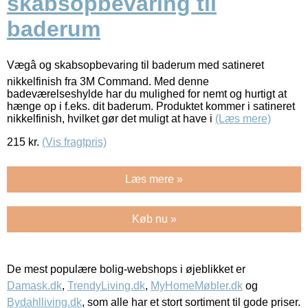
skabsopbevaring til
baderum
Vægâ og skabsopbevaring til baderum med satineret
nikkelfinish fra 3M Command. Med denne
badeværelseshylde har du mulighed for nemt og hurtigt at
hænge op i f.eks. dit baderum. Produktet kommer i satineret
nikkelfinish, hvilket gør det muligt at have i
(Læs mere)
215
kr.
(Vis fragtpris)
Læs mere »
Køb nu »
De mest populære bolig-webshops i øjeblikket er
Damask.dk
,
TrendyLiving.dk
,
MyHomeMøbler.dk
og
Bydahlliving.dk
, som alle har et stort sortiment til gode priser.