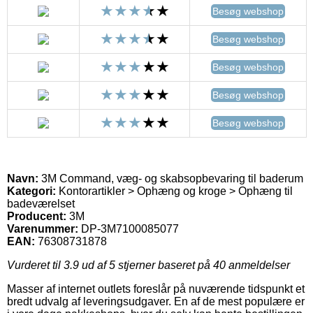
Besøg webshop
Besøg webshop
Besøg webshop
Besøg webshop
Besøg webshop
Navn:
3M Command, væg- og skabsopbevaring til baderum
Kategori:
Kontorartikler > Ophæng og kroge > Ophæng til
badeværelset
Producent:
3M
Varenummer:
DP-3M7100085077
EAN:
76308731878
Vurderet til
3.9
ud af 5 stjerner baseret på
40
anmeldelser
Masser af internet outlets foreslår på nuværende tidspunkt et
bredt udvalg af leveringsudgaver. En af de mest populære er