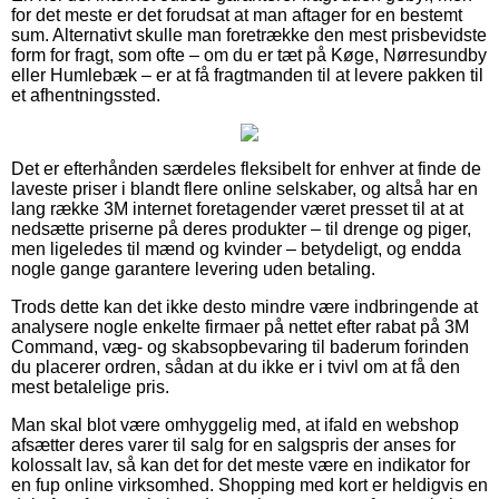
for det meste er det forudsat at man aftager for en bestemt
sum. Alternativt skulle man foretrække den mest prisbevidste
form for fragt, som ofte – om du er tæt på Køge, Nørresundby
eller Humlebæk – er at få fragtmanden til at levere pakken til
et afhentningssted.
Det er efterhånden særdeles fleksibelt for enhver at finde de
laveste priser i blandt flere online selskaber, og altså har en
lang række 3M internet foretagender været presset til at at
nedsætte priserne på deres produkter – til drenge og piger,
men ligeledes til mænd og kvinder – betydeligt, og endda
nogle gange garantere levering uden betaling.
Trods dette kan det ikke desto mindre være indbringende at
analysere nogle enkelte firmaer på nettet efter rabat på 3M
Command, væg- og skabsopbevaring til baderum forinden
du placerer ordren, sådan at du ikke er i tvivl om at få den
mest betalelige pris.
Man skal blot være omhyggelig med, at ifald en webshop
afsætter deres varer til salg for en salgspris der anses for
kolossalt lav, så kan det for det meste være en indikator for
en fup online virksomhed. Shopping med kort er heldigvis en