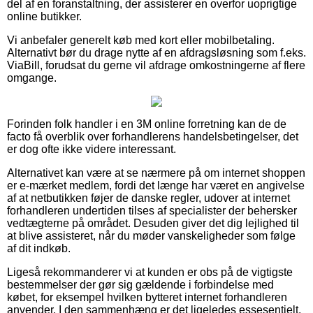
del af en foranstaltning, der assisterer en overfor uoprigtige
online butikker.
Vi anbefaler generelt køb med kort eller mobilbetaling.
Alternativt bør du drage nytte af en afdragsløsning som f.eks.
ViaBill, forudsat du gerne vil afdrage omkostningerne af flere
omgange.
Forinden folk handler i en 3M online forretning kan de de
facto få overblik over forhandlerens handelsbetingelser, det
er dog ofte ikke videre interessant.
Alternativet kan være at se nærmere på om internet shoppen
er e-mærket medlem, fordi det længe har været en angivelse
af at netbutikken føjer de danske regler, udover at internet
forhandleren undertiden tilses af specialister der behersker
vedtægterne på området. Desuden giver det dig lejlighed til
at blive assisteret, når du møder vanskeligheder som følge
af dit indkøb.
Ligeså rekommanderer vi at kunden er obs på de vigtigste
bestemmelser der gør sig gældende i forbindelse med
købet, for eksempel hvilken bytteret internet forhandleren
anvender. I den sammenhæng er det ligeledes essesentielt,