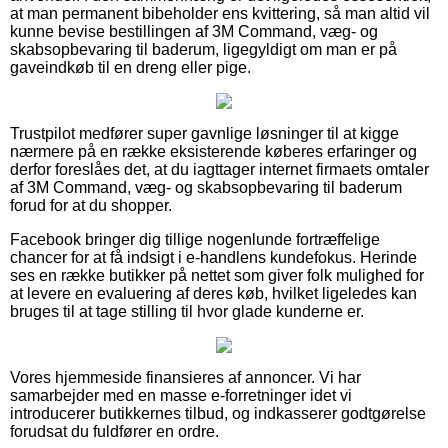
at man permanent bibeholder ens kvittering, så man altid vil
kunne bevise bestillingen af 3M Command, væg- og
skabsopbevaring til baderum, ligegyldigt om man er på
gaveindkøb til en dreng eller pige.
Trustpilot medfører super gavnlige løsninger til at kigge
nærmere på en række eksisterende køberes erfaringer og
derfor foreslåes det, at du iagttager internet firmaets omtaler
af 3M Command, væg- og skabsopbevaring til baderum
forud for at du shopper.
Facebook bringer dig tillige nogenlunde fortræffelige
chancer for at få indsigt i e-handlens kundefokus. Herinde
ses en række butikker på nettet som giver folk mulighed for
at levere en evaluering af deres køb, hvilket ligeledes kan
bruges til at tage stilling til hvor glade kunderne er.
Vores hjemmeside finansieres af annoncer. Vi har
samarbejder med en masse e-forretninger idet vi
introducerer butikkernes tilbud, og indkasserer godtgørelse
forudsat du fuldfører en ordre.