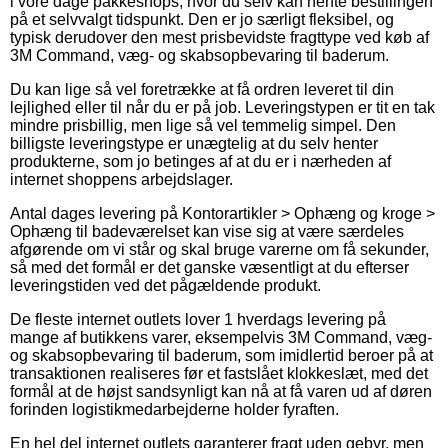
i vore dage pakkeshops, hvor du selv kan hente bestillingen
på et selvvalgt tidspunkt. Den er jo særligt fleksibel, og
typisk derudover den mest prisbevidste fragttype ved køb af
3M Command, væg- og skabsopbevaring til baderum.
Du kan lige så vel foretrække at få ordren leveret til din
lejlighed eller til når du er på job. Leveringstypen er tit en tak
mindre prisbillig, men lige så vel temmelig simpel. Den
billigste leveringstype er unægtelig at du selv henter
produkterne, som jo betinges af at du er i nærheden af
internet shoppens arbejdslager.
Antal dages levering på Kontorartikler > Ophæng og kroge >
Ophæng til badeværelset kan vise sig at være særdeles
afgørende om vi står og skal bruge varerne om få sekunder,
så med det formål er det ganske væsentligt at du efterser
leveringstiden ved det pågældende produkt.
De fleste internet outlets lover 1 hverdags levering på
mange af butikkens varer, eksempelvis 3M Command, væg-
og skabsopbevaring til baderum, som imidlertid beroer på at
transaktionen realiseres før et fastslået klokkeslæt, med det
formål at de højst sandsynligt kan nå at få varen ud af døren
forinden logistikmedarbejderne holder fyraften.
En hel del internet outlets garanterer fragt uden gebyr, men