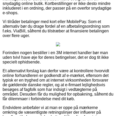
snydagtig online butik. Kortbestillinger er ikke desto mindre
inkluderet i en ordning, der passer på en overfor snydagtige
e-shops.
Vi tilråder betalinger med kort eller MobilePay. Som et
alternativ bør du drage fordel af en afbetalingsordning som
f.eks. ViaBill, såfremt du tilstræber at finansiere betalingen
over flere uger.
Forinden nogen bestiller i en 3M internet handler bør man
uden tvivl have øje for deres betingelser, det er dog tit ikke
specielt ophidsende.
Et alternativt forslag kan derfor være at kontrollere hvorvidt
online forhandleren er godkendt af e-mærket, eftersom det
typisk er en tryghed om at internet virksomheden forsvarer
de gældende danske regler, og at e-firmaet lejlighedsvis
besøges af fagfolk som har indsigt i vedtægterne på
området. Desuden får du mulighed for opbakning, såfremt du
får dilemmaer i forbindelse med dit køb.
Endvidere anbefaler vi at man er oppe på mærkerne
omkring de væsentligste retningslinjer der influerer på