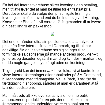
En hel del internet varehuse sikrer levering uden betaling,
men tit afkræver det at man bestiller for en fastsat pris.
Derudover skulle du vælge den prisbilligste løsning til
levering, som ofte – hvad end du befinder sig ved Herning,
Korsør eller Ebeltoft – vil være at få fragtmanden til at levere
din bestilling til en pakkeshop.
Det er efterhånden ultra simpelt for os alle at analysere
priser fra flere internet firmaer i Danmark, og til tak har
adskillige 3M online varehuse set sig tvunget til at
formindske salgspriserne på mange af deres produkter – til
juniorer, og desuden også til mænd og kvinder – markant, og
endda nogle gange tilbyde fragt uden omkostninger.
Til gengæld kan det immervæk blive lukrativt at kontrollere
visse internet forretninger efter rabatkoder på 3M Command,
billedophæng med trådbagside, Value Pack, 3 stk. før du
færdiggør din shopping, således at man er garanteret at få
fat i den bedste pris.
Man må trods alt ikke overse, at hvis en online butik
annoncerer et produkt for en pris der er helt ekstremt
fremragende, er det undertiden være et signal om en