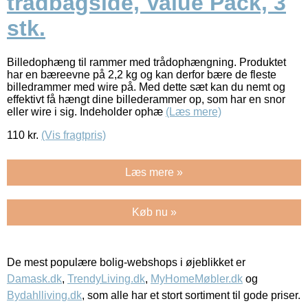
trådbagside, Value Pack, 3
stk.
Billedophæng til rammer med trådophængning. Produktet
har en bæreevne på 2,2 kg og kan derfor bære de fleste
billedrammer med wire på. Med dette sæt kan du nemt og
effektivt få hængt dine billederammer op, som har en snor
eller wire i sig. Indeholder ophæ
(Læs mere)
110
kr.
(Vis fragtpris)
Læs mere »
Køb nu »
De mest populære bolig-webshops i øjeblikket er
Damask.dk
,
TrendyLiving.dk
,
MyHomeMøbler.dk
og
Bydahlliving.dk
, som alle har et stort sortiment til gode priser.