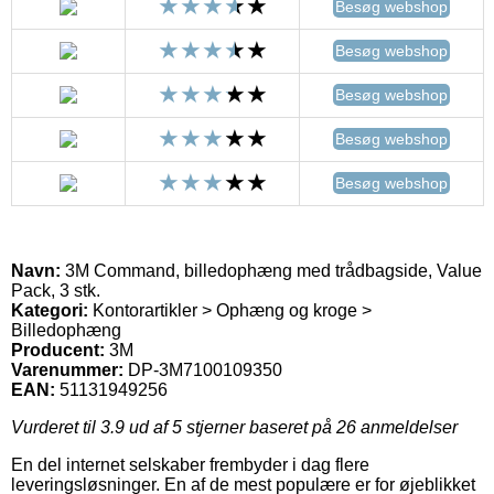
Besøg webshop
Besøg webshop
Besøg webshop
Besøg webshop
Besøg webshop
Navn:
3M Command, billedophæng med trådbagside, Value
Pack, 3 stk.
Kategori:
Kontorartikler > Ophæng og kroge >
Billedophæng
Producent:
3M
Varenummer:
DP-3M7100109350
EAN:
51131949256
Vurderet til
3.9
ud af 5 stjerner baseret på
26
anmeldelser
En del internet selskaber frembyder i dag flere
leveringsløsninger. En af de mest populære er for øjeblikket