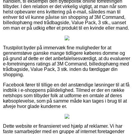
handlen, til eksempel den byttepolitik online forretningen
tilbyder. I den relation er det virkelig vigtigt, at man når som
helst opbevarer ens kvittering på e-mail, således man til
enhver tid vil kunne påvise sin shopping af 3M Command,
billedophæng med trådbagside, Value Pack, 3 stk., uanset
om man er på udkig efter et produkt til en kvinde eller mand.
Trustpilot byder på immervæk fine muligheder for at
gennemstøve ganske mange tidligere køberes domme og
på grund af dette er det anbefalelsesværdigt, at du evaluerer
e-forretningens ratings af 3M Command, billedophæng med
trådbagside, Value Pack, 3 stk. inden du færdiggør din
shopping.
Facebook fører til tillige en del anstændige løsninger til at få
indblik i e-shoppens pålidelighed. Tilmed er der en række
netshops som tilbyder folk at udforme en omtale af deres
købsoplevelse, som på samme måde kan tages i brug til at
afveje hvor glade kunderne er.
Dette website er finansieret ved hjælp af reklamer. Vi har
faste samarbejder med en gruppe af internet foretagender