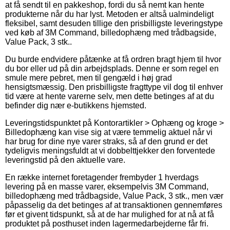
at få sendt til en pakkeshop, fordi du så nemt kan hente
produkterne når du har lyst. Metoden er altså ualmindeligt
fleksibel, samt desuden tillige den prisbilligste leveringstype
ved køb af 3M Command, billedophæng med trådbagside,
Value Pack, 3 stk..
Du burde endvidere påtænke at få ordren bragt hjem til hvor
du bor eller ud på din arbejdsplads. Denne er som regel en
smule mere pebret, men til gengæld i høj grad
hensigtsmæssig. Den prisbilligste fragttype vil dog til enhver
tid være at hente varerne selv, men dette betinges af at du
befinder dig nær e-butikkens hjemsted.
Leveringstidspunktet på Kontorartikler > Ophæng og kroge >
Billedophæng kan vise sig at være temmelig aktuel når vi
har brug for dine nye varer straks, så af den grund er det
tydeligvis meningsfuldt at vi dobbelttjekker den forventede
leveringstid på den aktuelle vare.
En række internet foretagender frembyder 1 hverdags
levering på en masse varer, eksempelvis 3M Command,
billedophæng med trådbagside, Value Pack, 3 stk., men vær
påpasselig da det betinges af at transaktionen gennemføres
før et givent tidspunkt, så at de har mulighed for at nå at få
produktet på posthuset inden lagermedarbejderne får fri.