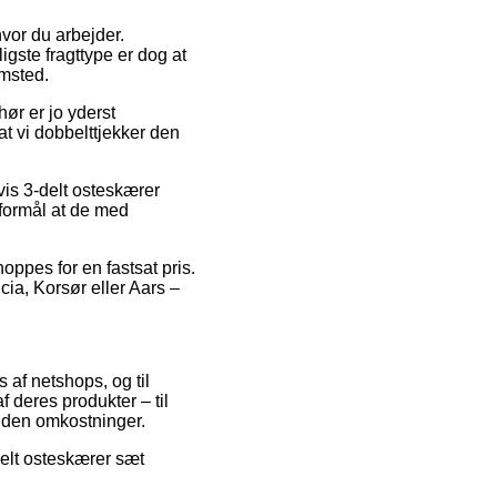
hvor du arbejder.
igste fragttype er dog at
emsted.
ør er jo yderst
at vi dobbelttjekker den
vis 3-delt osteskærer
 formål at de med
hoppes for en fastsat pris.
cia, Korsør eller Aars –
 af netshops, og til
 deres produkter – til
 uden omkostninger.
delt osteskærer sæt