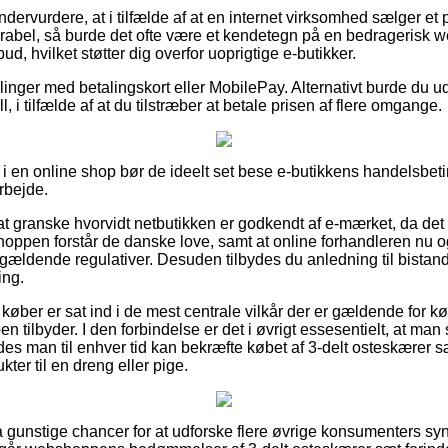
ndervurdere, at i tilfælde af at en internet virksomhed sælger et 
orabel, så burde det ofte være et kendetegn på en bedragerisk w
bud, hvilket støtter dig overfor uoprigtige e-butikker.
illinger med betalingskort eller MobilePay. Alternativt burde du 
ll, i tilfælde af at du tilstræber at betale prisen af flere omgange.
 en online shop bør de ideelt set bese e-butikkens handelsbetin
rbejde.
at granske hvorvidt netbutikken er godkendt af e-mærket, da det
 shoppen forstår de danske love, samt at online forhandleren nu 
ældende regulativer. Desuden tilbydes du anledning til bistand,
ing.
 at køber er sat ind i de mest centrale vilkår der er gældende for
en tilbyder. I den forbindelse er det i øvrigt essesentielt, at ma
edes man til enhver tid kan bekræfte købet af 3-delt osteskærer 
kter til en dreng eller pige.
ltra gunstige chancer for at udforske flere øvrige konsumenters s