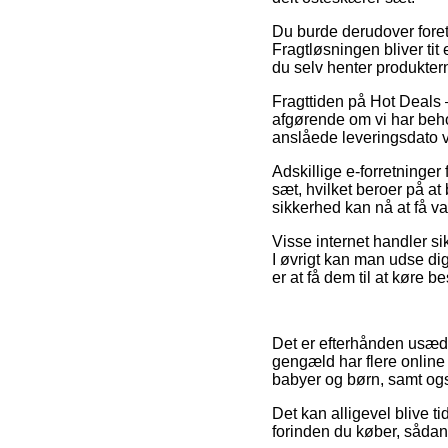
Du burde derudover foretr
Fragtløsningen bliver tit
du selv henter produkter
Fragttiden på Hot Deals
afgørende om vi har behov
anslåede leveringsdato
Adskillige e-forretninge
sæt, hvilket beroer på at
sikkerhed kan nå at få v
Visse internet handler sik
I øvrigt kan man udse dig
er at få dem til at køre be
Det er efterhånden usædv
gengæld har flere online 
babyer og børn, samt ogs
Det kan alligevel blive t
forinden du køber, sådan 