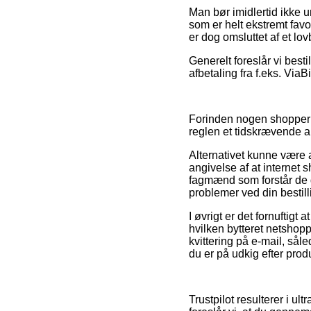
Man bør imidlertid ikke u
som er helt ekstremt fav
er dog omsluttet af et lov
Generelt foreslår vi best
afbetaling fra f.eks. ViaBi
Forinden nogen shopper i
reglen et tidskrævende a
Alternativet kunne være 
angivelse af at internet
fagmænd som forstår de g
problemer ved din bestill
I øvrigt er det fornuftigt
hvilken bytteret netshopp
kvittering på e-mail, sål
du er på udkig efter produ
Trustpilot resulterer i u