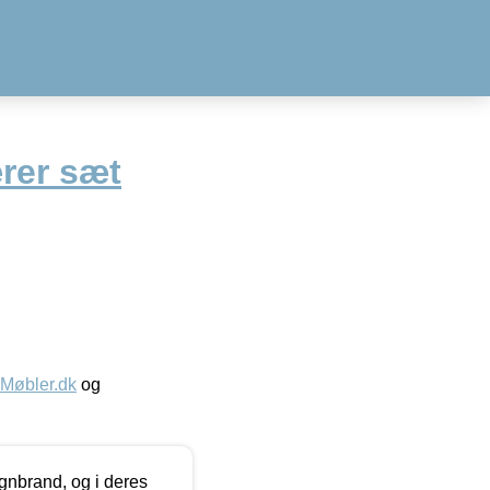
rer sæt
øbler.dk
og
nbrand, og i deres