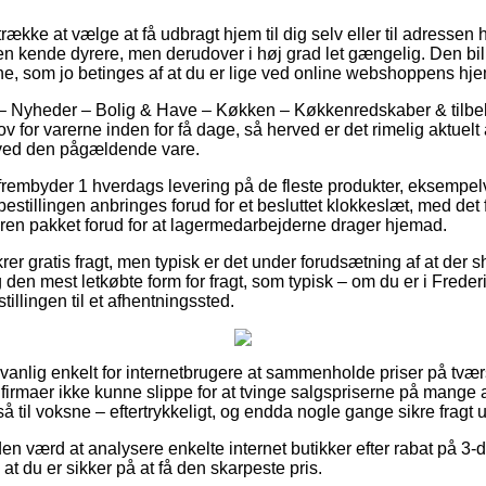
ække at vælge at få udbragt hjem til dig selv eller til adressen 
 en kende dyrere, men derudover i høj grad let gængelig. Den bill
ne, som jo betinges af at du er lige ved online webshoppens hj
 – Nyheder – Bolig & Have – Køkken – Køkkenredskaber & tilbeh
 for varerne inden for få dage, så herved er det rimelig aktuelt 
 ved den pågældende vare.
r frembyder 1 hverdags levering på de fleste produkter, eksempel
 bestillingen anbringes forud for et besluttet klokkeslæt, med det
aren pakket forud for at lagermedarbejderne drager hjemad.
rer gratis fragt, men typisk er det under forudsætning af at der s
 den mest letkøbte form for fragt, som typisk – om du er i Frederi
stillingen til et afhentningssted.
anlig enkelt for internetbrugere at sammenholde priser på tværs
firmaer ikke kunne slippe for at tvinge salgspriserne på mange af
å til voksne – eftertrykkeligt, og endda nogle gange sikre fragt
iden værd at analysere enkelte internet butikker efter rabat på 3-
at du er sikker på at få den skarpeste pris.