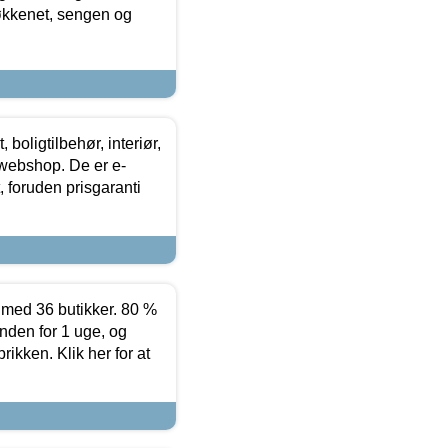
køkkenet, sengen og
boligtilbehør, interiør,
 webshop. De er e-
 foruden prisgaranti
ed 36 butikker. 80 %
nden for 1 uge, og
ikken. Klik her for at