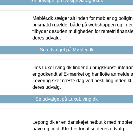
Se udvalget på DesignGaragen.dk
Møblér.dk sælger alt inden for møbler og boligi
prismatch gælder både på webshoppen og i dere
tilbyder desuden muligheden for rentefri finansier
deres udvalg.
Se udvalget på Møblér.dk
Hos LuxoLiving.dk finder du brugskunst, interiør
er godkendt af E-mærket og har flotte anmeldelse
Levering sker næste dag ved bestilling inden kl. 1
deres udvalg.
Se udvalget på LuxoLiving.dk
Lepong.dk er en danskejet netbutik med møbler o
have og fritid. Klik her for at se deres udvalg.