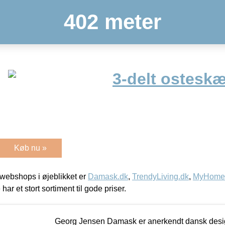
402 meter
3-delt osteskæ
Køb nu »
webshops i øjeblikket er
Damask.dk
,
TrendyLiving.dk
,
MyHomeM
 har et stort sortiment til gode priser.
Georg Jensen Damask er anerkendt dansk desig