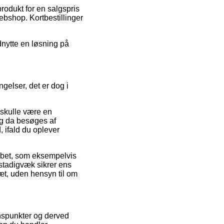
produkt for en salgspris
ebshop. Kortbestillinger
udnytte en løsning på
gelser, det er dog i
 skulle være en
og da besøges af
 ifald du oplever
 købet, som eksempelvis
n stadigvæk sikrer ens
sæt, uden hensyn til om
ynspunkter og derved