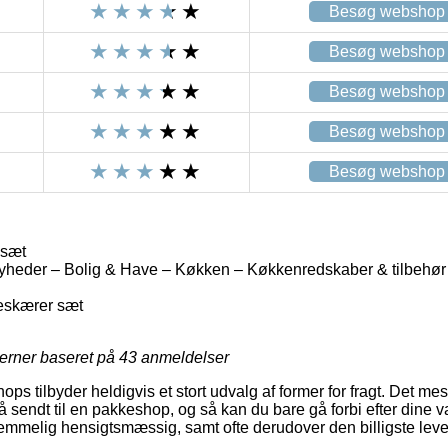
Besøg webshop
Besøg webshop
Besøg webshop
Besøg webshop
Besøg webshop
 sæt
yheder – Bolig & Have – Køkken – Køkkenredskaber & tilbehør
teskærer sæt
jerner baseret på
43
anmeldelser
hops tilbyder heldigvis et stort udvalg af former for fragt. Det m
 sendt til en pakkeshop, og så kan du bare gå forbi efter dine va
temmelig hensigtsmæssig, samt ofte derudover den billigste lev