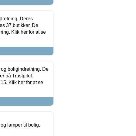
ndretning. Deres
s 37 butikker. De
ing. Klik her for at se
 og boligindretning. De
r på Trustpilot.
5. Klik her for at se
g lamper til bolig,