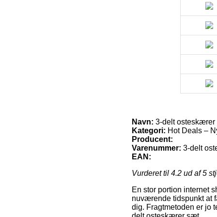
Navn:
3-delt osteskærer
Kategori:
Hot Deals – N
Producent:
Varenummer:
3-delt os
EAN:
Vurderet til
4.2
ud af 5 st
En stor portion internet s
nuværende tidspunkt at få
dig. Fragtmetoden er jo 
delt osteskærer sæt.