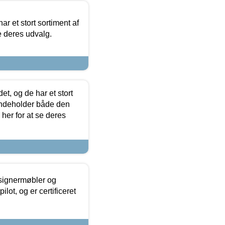
ar et stort sortiment af
e deres udvalg.
t, og de har et stort
 indeholder både den
 her for at se deres
esignermøbler og
lot, og er certificeret